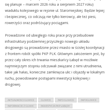
się planuje – marcem 2026 roku a sierpniem 2027 roku)
wiaduktu kolejowego w rejonie ul. Staromiejskiej. Będzie lepiej
i bezpieczniej, co odczują nie tylko kierowcy, ale też piesi,
rowerzyści oraz podróżujący pociągami.
Prowadzone od ubiegłego roku prace przy przebudowie
infrastruktury podziemnej przyszłego nowego układu
drogowego są prowadzone przez miasto w ścisłej koordynacji
z frontem robót spółki PKP PLK. Głównym założeniem jest, by
przez cały okres ich trwania mieszkańcy Łabęd w możliwie
najmniejszym stopniu odczuwali związane z nimi utrudnienia,
takie jak hałas, konieczne zamknięcia ulic i objazdy w lokalnym
ruchu, powodowane postępami inwestycji kolejowej i
drogowej.
AKTUALNOŚCI GLIWICE
GLIWICE
INFO GLIWICE
INFOGLIWICE
INFORMACJE Z GLIWIC
INWESTYCJA PKP ŁABĘDY