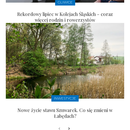
GLIWICE
Rekordowy lipiec w Kolejach Śląskich – coraz
więcej rodzin i rowerzystów
INWESTYCJE
Nowe życie stawu Szuwarek. Co się zmieni w
Łabędach?