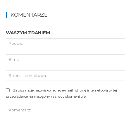
KOMENTARZE
WASZYM ZDANIEM
Pod
E-
mai
St
Int
Zapisz moje nazwisko, adres e-mail i stronę internetową w tej
przeglądarce na następny raz, gdy skomentuję.