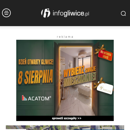
r e k l a m a