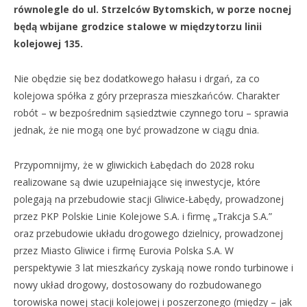
równolegle do ul. Strzelców Bytomskich, w porze nocnej
będą wbijane grodzice stalowe w międzytorzu linii
kolejowej 135.
Nie obędzie się bez dodatkowego hałasu i drgań, za co
kolejowa spółka z góry przeprasza mieszkańców. Charakter
robót – w bezpośrednim sąsiedztwie czynnego toru – sprawia
jednak, że nie mogą one być prowadzone w ciągu dnia.
Przypomnijmy, że w gliwickich Łabędach do 2028 roku
realizowane są dwie uzupełniające się inwestycje, które
polegają na przebudowie stacji Gliwice-Łabędy, prowadzonej
przez PKP Polskie Linie Kolejowe S.A. i firmę „Trakcja S.A.”
oraz przebudowie układu drogowego dzielnicy, prowadzonej
przez Miasto Gliwice i firmę Eurovia Polska S.A. W
perspektywie 3 lat mieszkańcy zyskają nowe rondo turbinowe i
nowy układ drogowy, dostosowany do rozbudowanego
torowiska nowej stacji kolejowej i poszerzonego (między – jak