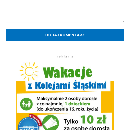
Komentarz:
r e k l a m a