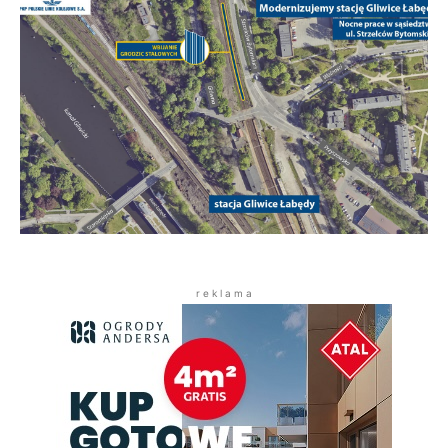
r e k l a m a