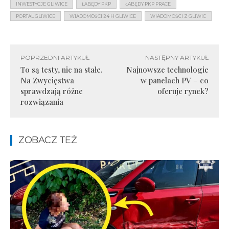
INWESTYCJE GLIWICE
ŁABĘDY PKP
ŁABĘDY PKP PRACE
PORTAL GLIWICE
WIADOMOŚCI 24 H GLIWICE
WIADOMOŚCI Z GLIWIC
POPRZEDNI ARTYKUŁ
NASTĘPNY ARTYKUŁ
To są testy, nic na stałe.
Najnowsze technologie
Na Zwycięstwa
w panelach PV – co
sprawdzają różne
oferuje rynek?
rozwiązania
ZOBACZ TEŻ