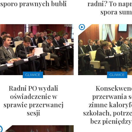
sporo prawnych bubli
radni? To nap
spora sum
GLIWICE
GLIWICE
Radni PO wydali
Konsekwen
oświadczenie w
przerwania se
sprawie przerwanej
zimne kaloryf
sesji
szkołach, potrz
bez pieniędzy