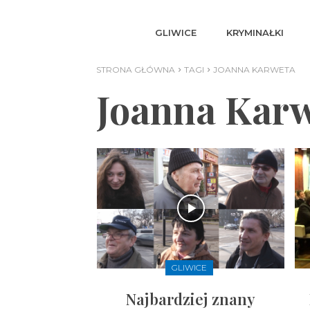
GLIWICE
KRYMINAŁKI
STRONA GŁÓWNA
TAGI
JOANNA KARWETA
Joanna Kar
GLIWICE
Najbardziej znany