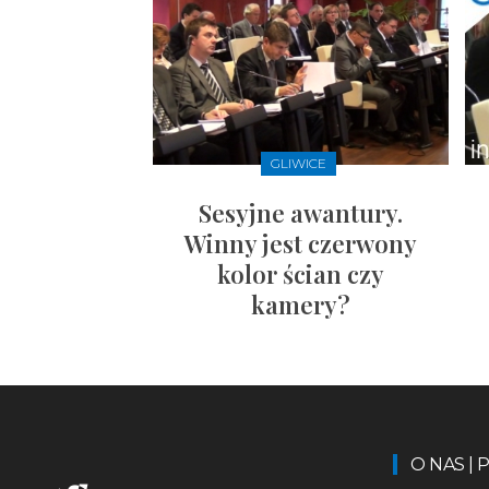
GLIWICE
Sesyjne awantury.
Winny jest czerwony
kolor ścian czy
kamery?
O NAS |