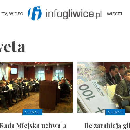
TV, WIDEO
WIĘCEJ
weta
GLIWICE
GLIWICE
Rada Miejska uchwala
Ile zarabiają g