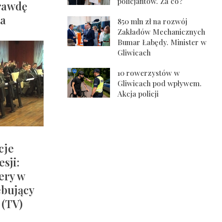
policjantów. Za co?
rawdę
a
850 mln zł na rozwój
Zakładów Mechanicznych
Bumar Łabędy. Minister w
Gliwicach
10 rowerzystów w
Gliwicach pod wpływem.
Akcja policji
cje
sji:
ery w
ebujący
 (TV)