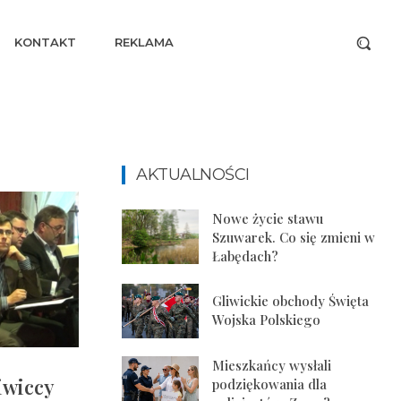
KONTAKT
REKLAMA
AKTUALNOŚCI
Nowe życie stawu
Szuwarek. Co się zmieni w
Łabędach?
Gliwickie obchody Święta
Wojska Polskiego
Mieszkańcy wysłali
liwiccy
podziękowania dla