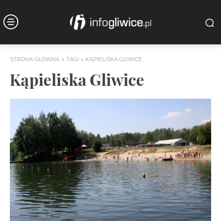
STRONA GŁÓWNA
TAGI
KĄPIELISKA GLIWICE
Kąpieliska Gliwice