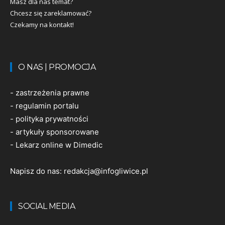
Masz dla nas temat?
Chcesz się zareklamować?
Czekamy na kontakt!
O NAS | PROMOCJA
-
zastrzeżenia prawne
-
regulamin portalu
-
polityka prywatności
-
artykuły sponsorowane
-
Lekarz online w Dimedic
Napisz do nas:
redakcja@infogliwice.pl
SOCIAL MEDIA