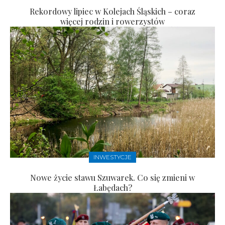
Rekordowy lipiec w Kolejach Śląskich – coraz
więcej rodzin i rowerzystów
INWESTYCJE
Nowe życie stawu Szuwarek. Co się zmieni w
Łabędach?