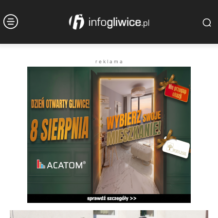
r e k l a m a