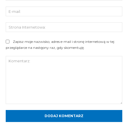
E-
mai
St
Int
Zapisz moje nazwisko, adres e-mail i stronę internetową w tej
przeglądarce na następny raz, gdy skomentuję.
Komentarz: