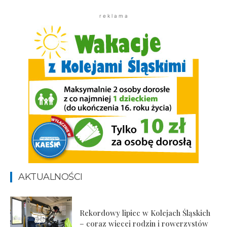
r e k l a m a
AKTUALNOŚCI
Rekordowy lipiec w Kolejach Śląskich
– coraz więcej rodzin i rowerzystów