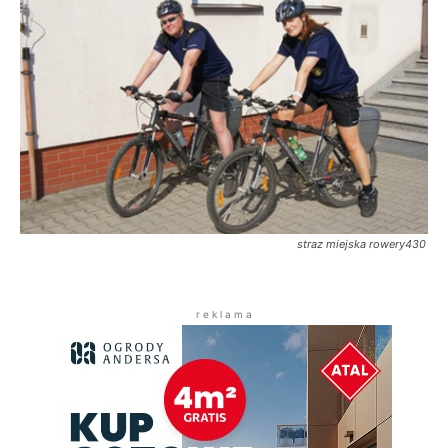
straz miejska rowery430
r e k l a m a