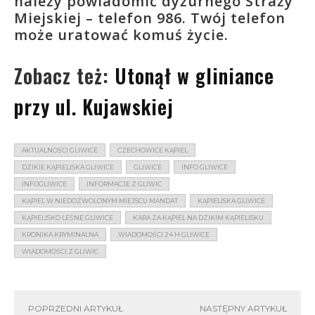
należy powiadomić dyżurnego Straży
Miejskiej – telefon 986. Twój telefon
może uratować komuś życie.
Zobacz też:
Utonął w gliniance
przy ul. Kujawskiej
AKTUALNOŚCI GLIWICE
CZECHOWICE KĄPIEL
DZIKIE KĄPIELISKA GLIWICE
GLIWICE
INFO GLIWICE
INFOGLIWICE
INFORMACJE Z GLIWIC
KĄPIEL W NIEDOZWOLONYM MIEJSCU MANDAT
KĄPIELISKA GLIWICE
KĄPIELISKO LEŚNE GLIWICE
KARA ZA KĄPIEL NA DZIKIM KĄPIELISKU
KRONIKA KRYMINALNA
WIADOMOŚCI 24 H GLIWICE
WIADOMOŚCI Z GLIWIC
POPRZEDNI ARTYKUŁ
NASTĘPNY ARTYKUŁ