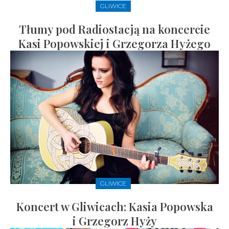
GLIWICE
Tłumy pod Radiostacją na koncercie
Kasi Popowskiej i Grzegorza Hyżego
GLIWICE
Koncert w Gliwicach: Kasia Popowska
i Grzegorz Hyży