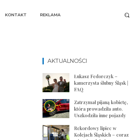
KONTAKT
REKLAMA
AKTUALNOŚCI
Łukasz Fedorczyk –
kamerzysta ślubny Śląsk |
FAQ
Zatrzymał pijaną kobietę,
która prowadziła auto.
Uszkodziła inne pojazdy
Rekordowy lipiec w
Kolejach Śląskich – coraz