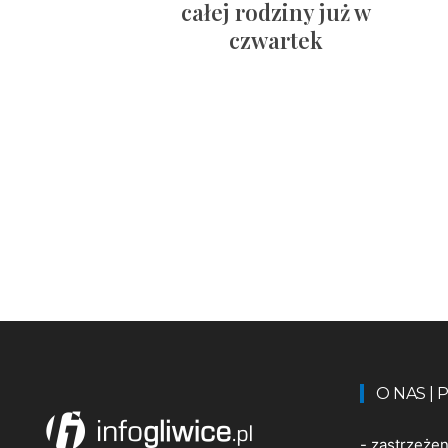
całej rodziny już w
czwartek
O NAS |
-
zastrzeże