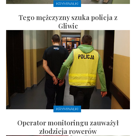
KRYMINAŁKI
Tego mężczyzny szuka policja z
Gliwic
KRYMINAŁKI
Operator monitoringu zauważył
złodzieja rowerów