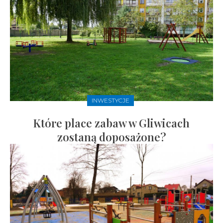
INWESTYCJE
Które place zabaw w Gliwicach
zostaną doposażone?