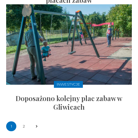
placach zabaw
INWESTYCJE
Doposażono kolejny plac zabaw w
Gliwicach
1
2