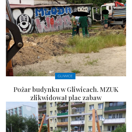
GLIWICE
Pożar budynku w Gliwicach. MZUK
zlikwidował plac zabaw