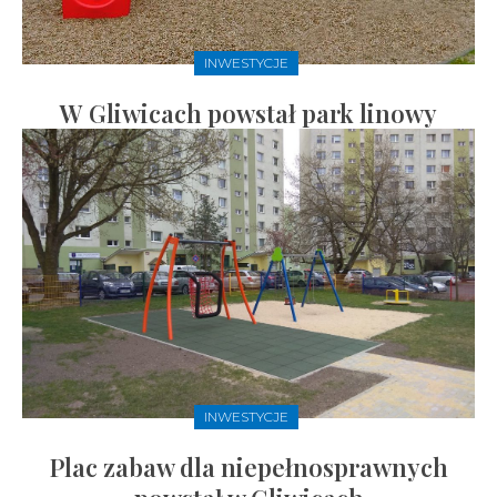
INWESTYCJE
W Gliwicach powstał park linowy
INWESTYCJE
Plac zabaw dla niepełnosprawnych