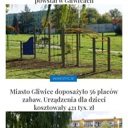
powstał w Gliwicach
INWESTYCJE
Miasto Gliwice doposażyło 56 placów
zabaw. Urządzenia dla dzieci
kosztowały 421 tys. zł