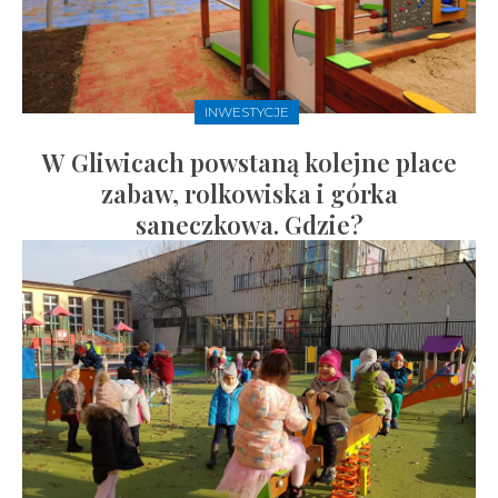
INWESTYCJE
W Gliwicach powstaną kolejne place
zabaw, rolkowiska i górka
saneczkowa. Gdzie?