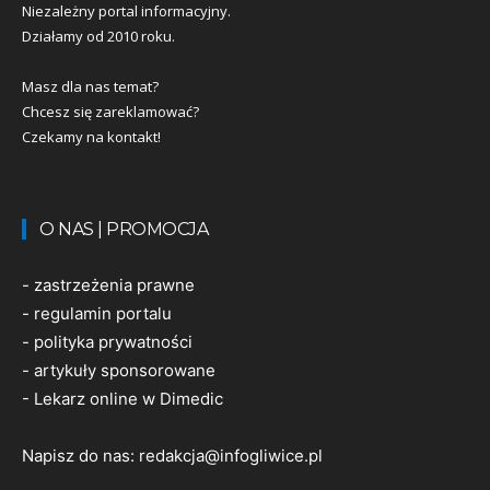
Niezależny portal informacyjny.
Działamy od 2010 roku.
Masz dla nas temat?
Chcesz się zareklamować?
Czekamy na kontakt!
O NAS | PROMOCJA
-
zastrzeżenia prawne
-
regulamin portalu
-
polityka prywatności
-
artykuły sponsorowane
-
Lekarz online w Dimedic
Napisz do nas:
redakcja@infogliwice.pl