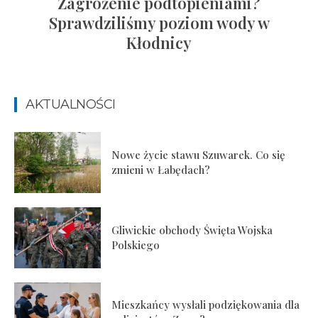
Zagrożenie podtopieniami?
Sprawdziliśmy poziom wody w
Kłodnicy
AKTUALNOŚCI
Nowe życie stawu Szuwarek. Co się
zmieni w Łabędach?
Gliwickie obchody Święta Wojska
Polskiego
Mieszkańcy wysłali podziękowania dla