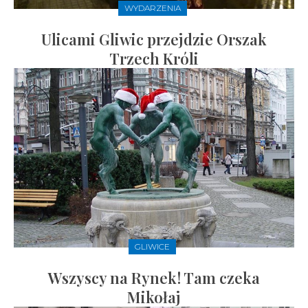
WYDARZENIA
Ulicami Gliwic przejdzie Orszak
Trzech Króli
GLIWICE
Wszyscy na Rynek! Tam czeka
Mikołaj