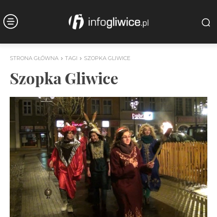
STRONA GŁÓWNA
TAGI
SZOPKA GLIWICE
Szopka Gliwice