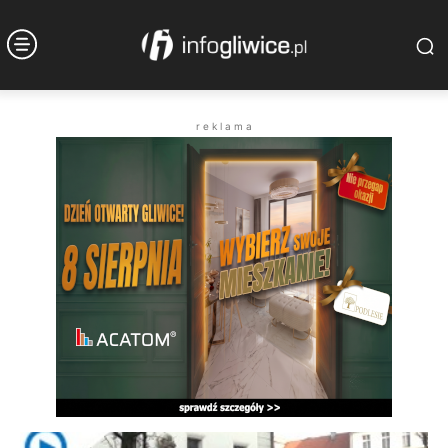
r e k l a m a