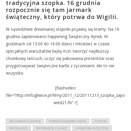
tradycyjna szopka. 16 grudnia
rozpocznie się tam jarmark
świąteczny, który potrwa do Wigilii.
W sąsiedztwie drewnianej stajenki pojawią się kramy. Na 16
grudnia zaplanowano happening Świąteczny Rynek. W
godzinach od 13.00 do 16.00 dzieci i młodzież w czasie
specjalnych warsztatów będą m.in. tworzyć najdłuższy
choinkowy łańcuch, uczyć się pakowania prezentów oraz
przygotowywać świąteczne kartki z życzeniami. Ale to nie
wszystko.
[flashvideo
file=”http://infogliwice.pl/filmy/2011_12/20111213_szopka_zapo
wiedz1.flv” /]
AKTUALNOŚCI GLIWICE
FUNDACJA RADAN GLIWICE
GLIWICE
INFOGLIWICE
INFORMACJE Z GLIWIC
KATARZYNA JAJSZCZOK