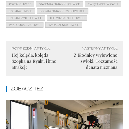
PORTAL GLIWICE
STAJENKA NA RYNKU GLIWICE
ŚWIĘTA W GLIWICACH
SZOPKA GLIWICE
SZOPKA NA RYNKU W GLIWICACH
SZOPKA RYNEK GLIWICE
TELEWIZJA INFOGLIWICE
WIADOMOŚCI Z GLIWIC
WYDARZENIA GLIWICE
POPRZEDNI ARTYKUŁ
NASTĘPNY ARTYKUŁ
Hej kolęda, kolęda.
Z Kłodnicy wyłowiono
Szopka na Rynku i inne
zwłoki. Tożsamość
atrakcje
denata nieznana
ZOBACZ TEŻ