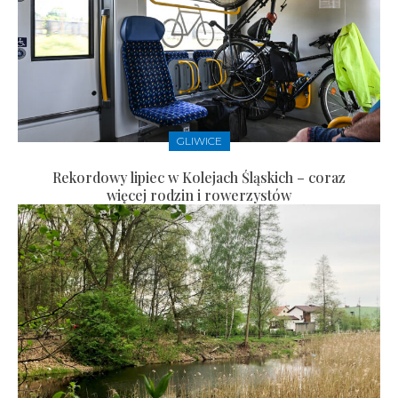
GLIWICE
Rekordowy lipiec w Kolejach Śląskich – coraz
więcej rodzin i rowerzystów