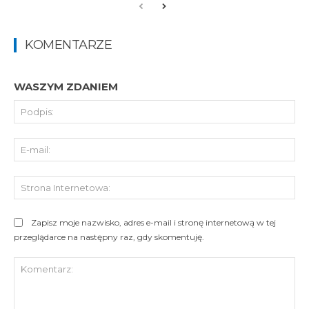
KOMENTARZE
WASZYM ZDANIEM
Pod
E-
mai
St
Int
Zapisz moje nazwisko, adres e-mail i stronę internetową w tej
przeglądarce na następny raz, gdy skomentuję.