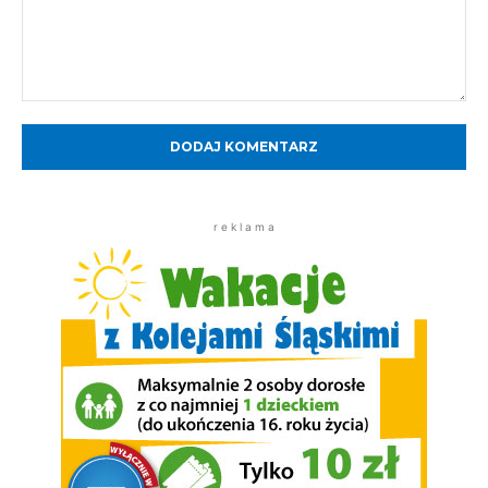
Komentarz:
r e k l a m a