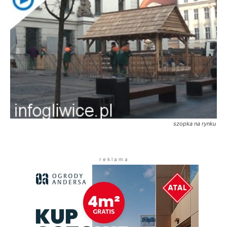
szopka na rynku
r e k l a m a