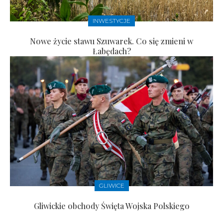
INWESTYCJE
Nowe życie stawu Szuwarek. Co się zmieni w
Łabędach?
GLIWICE
Gliwickie obchody Święta Wojska Polskiego