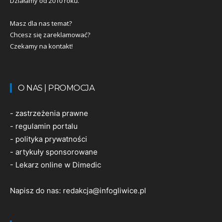
Działamy od 2010 roku.
Masz dla nas temat?
Chcesz się zareklamować?
Czekamy na kontakt!
O NAS | PROMOCJA
-
zastrzeżenia prawne
-
regulamin portalu
-
polityka prywatności
-
artykuły sponsorowane
-
Lekarz online w Dimedic
Napisz do nas:
redakcja@infogliwice.pl