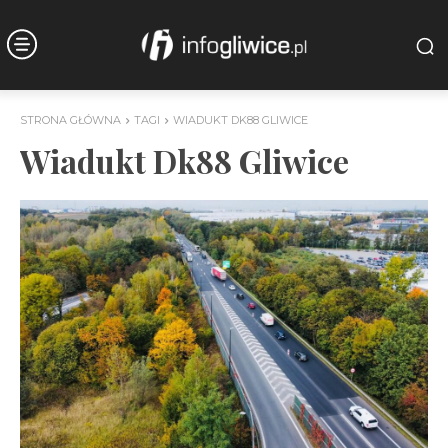
STRONA GŁÓWNA
TAGI
WIADUKT DK88 GLIWICE
Wiadukt Dk88 Gliwice