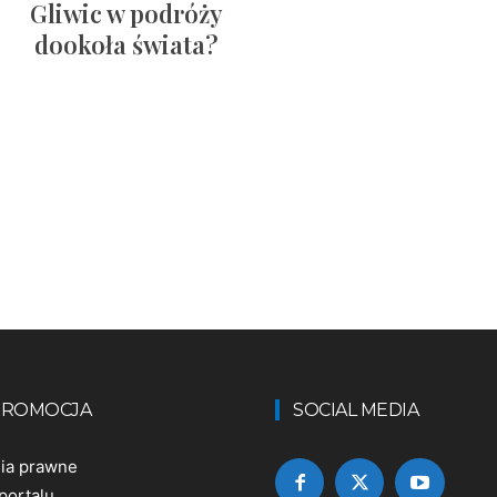
Gliwic w podróży
dookoła świata?
 PROMOCJA
SOCIAL MEDIA
nia prawne
portalu