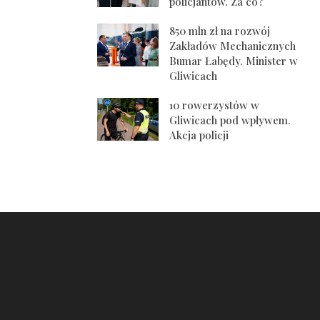
policjantów. Za co?
850 mln zł na rozwój
Zakładów Mechanicznych
Bumar Łabędy. Minister w
Gliwicach
10 rowerzystów w
Gliwicach pod wpływem.
Akcja policji