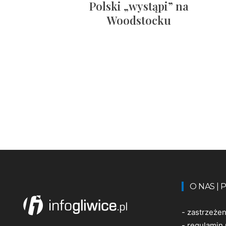
Polski „wystąpi” na
Woodstocku
O NAS |
-
zastrzeże
-
regulamin 