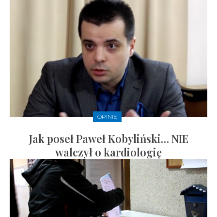
OPINIE
Jak poseł Paweł Kobyliński… NIE
walczył o kardiologię