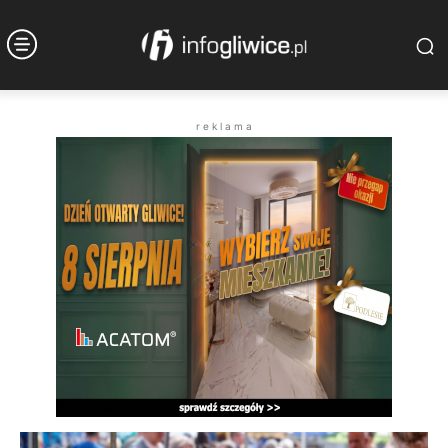
r e k l a m a