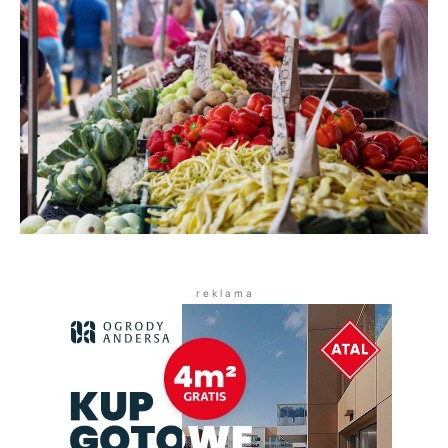
r e k l a m a