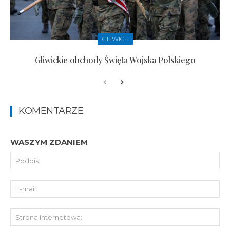
GLIWICE
Gliwickie obchody Święta Wojska Polskiego
KOMENTARZE
WASZYM ZDANIEM
Pod
E-
mai
St
Int