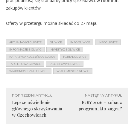
prac podniosą się standardy pracy sprzedawców i komfort
zakupów klientów.
Oferty w przetargu można składać do 27 maja.
AKTUALNOŚCI GLIWICE
GLIWICE
INFO GLIWICE
INFOGLIWICE
INFORMACJE Z GLIWIC
INWESTYCJE GLIWICE
KATARZYNA KUCZYŃSKA-BUDKA
PORTAL GLIWICE
TARG LIPOWA GLIWICE
TARG LIPOWY GLIWICE
WIADOMOŚCI 24 H GLIWICE
WIADOMOŚCI Z GLIWIC
POPRZEDNI ARTYKUŁ
NASTĘPNY ARTYKUŁ
Lepsze oświetlenie
IGRY 2026 – zobacz
głównego skrzyżowania
program, kto zagra?
w Czechowicach