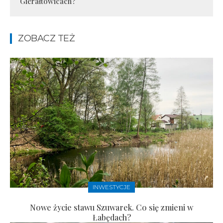
Gierałtowicach?
ZOBACZ TEŻ
INWESTYCJE
Nowe życie stawu Szuwarek. Co się zmieni w
Łabędach?