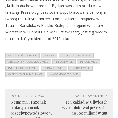
„Kultura duchowa narodu”. Był kierownikiem produkcji w
telewizji. Przez długi czas ściśle współpracował z cenionym
twórcą teatralnym Piotrem Tomaszukiem – najpierw w
Teatrze Banialuka w Bielsku-Białej, a następnie w Teatrze
Wierszalin w Supraślu. Od wielu lat związany jest z gliwickim
teatrem, którym kieruje od 2015 roku.
AKTUALNOŚCI GLIWICE
GLIWICE
GRZEGORZ KRAWCZYK
GRZEGORZ KRAWCZYK GLIWICE
INFO GLIWICE
INFOGLIWICE
INFORMACJE Z GLIWIC
PORTAL GLIWICE
TEATR GLIWICE
WIADOMOŚCI 24 H GLIWICE
WIADOMOŚCI Z GLIWIC
POPRZEDNI ARTYKUŁ
NASTĘPNY ARTYKUŁ
Neumann i Pszonak
Ten zakład w Gliwicach
blokują zbiorniki
wyprodukował już części
przeciwpowodziowe w
do 100 milionów aut