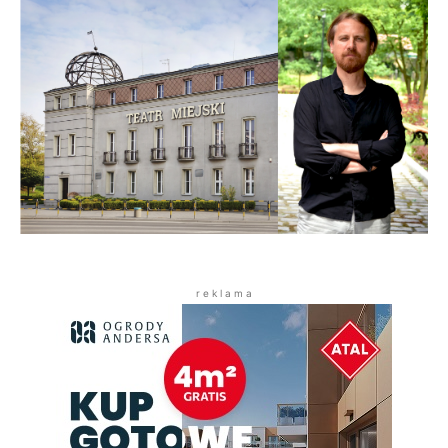
r e k l a m a