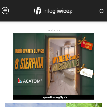
r e k l a m a