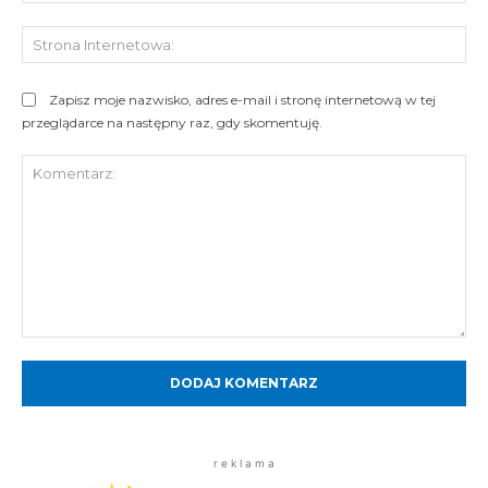
St
Int
Zapisz moje nazwisko, adres e-mail i stronę internetową w tej
przeglądarce na następny raz, gdy skomentuję.
Komentarz:
r e k l a m a