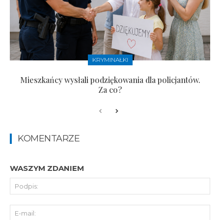
KRYMINAŁKI
Mieszkańcy wysłali podziękowania dla policjantów.
Za co?
KOMENTARZE
WASZYM ZDANIEM
Pod
E-
mai