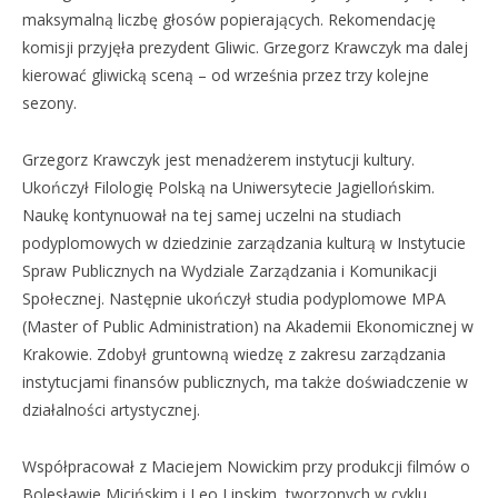
maksymalną liczbę głosów popierających. Rekomendację
komisji przyjęła prezydent Gliwic. Grzegorz Krawczyk ma dalej
kierować gliwicką sceną – od września przez trzy kolejne
sezony.
Grzegorz Krawczyk jest menadżerem instytucji kultury.
Ukończył Filologię Polską na Uniwersytecie Jagiellońskim.
Naukę kontynuował na tej samej uczelni na studiach
podyplomowych w dziedzinie zarządzania kulturą w Instytucie
Spraw Publicznych na Wydziale Zarządzania i Komunikacji
Społecznej. Następnie ukończył studia podyplomowe MPA
(Master of Public Administration) na Akademii Ekonomicznej w
Krakowie. Zdobył gruntowną wiedzę z zakresu zarządzania
instytucjami finansów publicznych, ma także doświadczenie w
działalności artystycznej.
Współpracował z Maciejem Nowickim przy produkcji filmów o
Bolesławie Micińskim i Leo Lipskim, tworzonych w cyklu