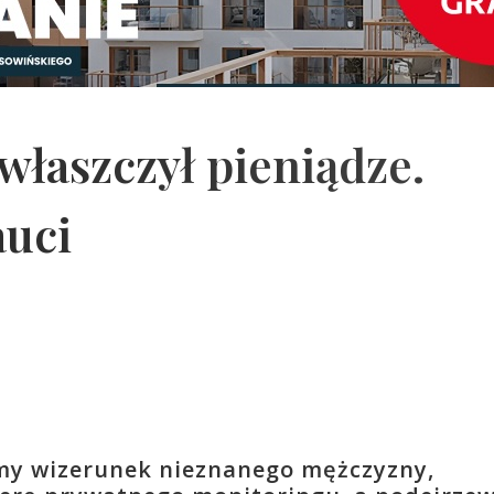
łaszczył pieniądze.
auci
my wizerunek nieznanego mężczyzny,