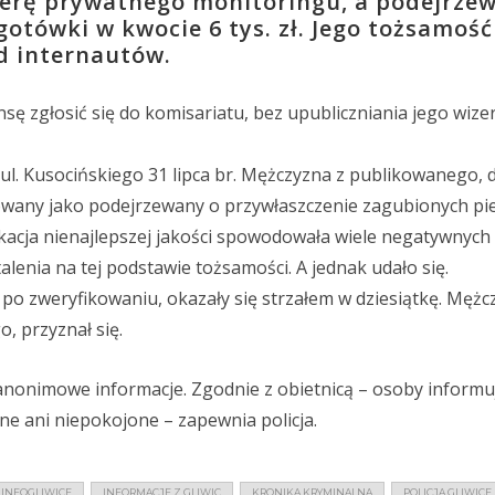
erę prywatnego monitoringu, a podejrze
otówki w kwocie 6 tys. zł. Jego tożsamość
od internautów.
sę zgłosić się do komisariatu, bez upubliczniania jego wize
 ul. Kusocińskiego 31 lipca br. Mężczyzna z publikowanego,
powany jako podejrzewany o przywłaszczenie zagubionych pi
likacja nienajlepszej jakości spowodowała wiele negatywnych 
lenia na tej podstawie tożsamości. A jednak udało się.
 po zweryfikowaniu, okazały się strzałem w dziesiątkę. Mężc
, przyznał się.
nonimowe informacje. Zgodnie z obietnicą – osoby informu
ne ani niepokojone – zapewnia policja.
INFOGLIWICE
INFORMACJE Z GLIWIC
KRONIKA KRYMINALNA
POLICJA GLIWICE