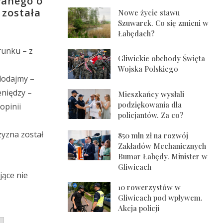
wanego o
 została
Nowe życie stawu
Szuwarek. Co się zmieni w
Łabędach?
runku – z
Gliwickie obchody Święta
Wojska Polskiego
 dodajmy –
eniędzy –
Mieszkańcy wysłali
podziękowania dla
opinii
policjantów. Za co?
zyzna został
850 mln zł na rozwój
Zakładów Mechanicznych
Bumar Łabędy. Minister w
Gliwicach
jące nie
10 rowerzystów w
Gliwicach pod wpływem.
Akcja policji