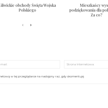
Gliwickie obchody Święta Wojska
Mieszkańcy wysł
Polskiego
podziękowania dla pol
Za co?
s:
E-
mail:
ernetową w tej przeglądarce na następny raz, gdy skomentuję.