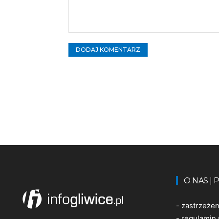
Komentarz:
O NAS |
-
zastrzeże
-
regulamin 