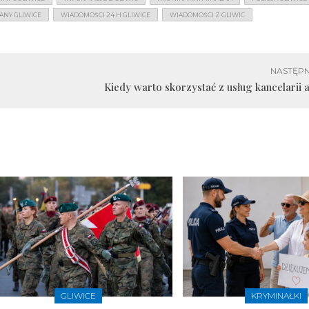
ANY GLIWICE
WIADOMOŚCI 24 H GLIWICE
WIADOMOŚCI Z GLIWIC
NASTĘPN
Kiedy warto skorzystać z usług kancelarii
GLIWICE
KRYMINAŁKI