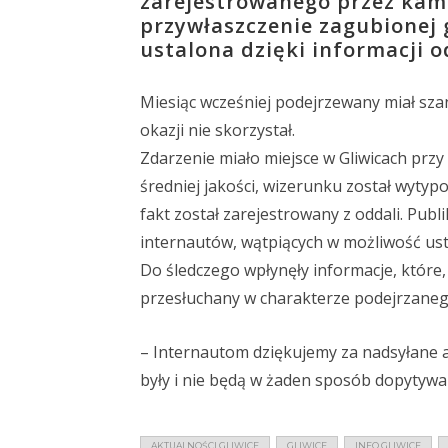
zarejestrowanego przez kam
przywłaszczenie zagubionej g
ustalona dzięki informacji 
Miesiąc wcześniej podejrzewany miał szan
okazji nie skorzystał.
Zdarzenie miało miejsce w Gliwicach przy
średniej jakości, wizerunku został wyty
fakt został zarejestrowany z oddali. Pub
internautów, wątpiących w możliwość usta
Do śledczego wpłynęły informacje, które,
przesłuchany w charakterze podejrzanego
– Internautom dziękujemy za nadsyłane a
były i nie będą w żaden sposób dopytywa
AKTUALNOŚCI GLIWICE
GLIWICE
INFO GLIWICE