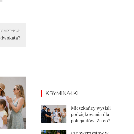
Y ARTYKUŁ
 adwokata?
KRYMINAŁKI
Mieszkańcy wysłali
podziękowania dla
policjantów. Za co?
10 rowerzystów w