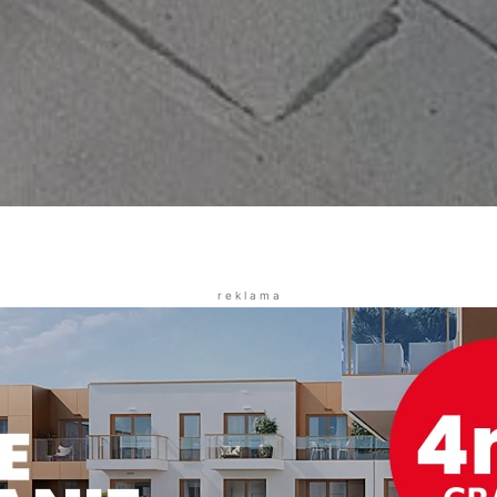
r e k l a m a