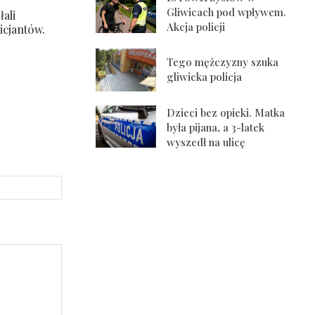
Gliwicach pod wpływem.
ali
Akcja policji
icjantów.
Tego mężczyzny szuka
gliwicka policja
Dzieci bez opieki. Matka
była pijana, a 3-latek
wyszedł na ulicę
Strona
Internetowa: