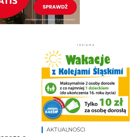
r e k l a m a
AKTUALNOŚCI