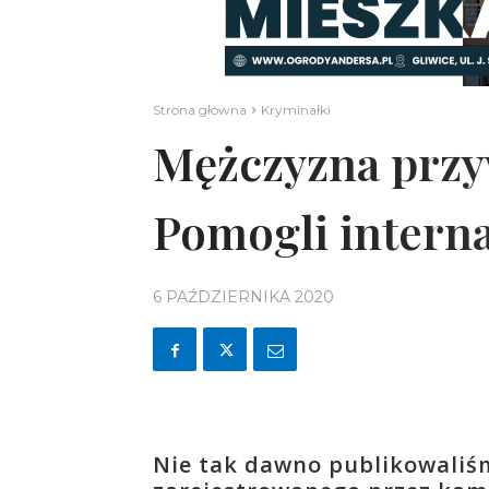
Strona główna
Kryminałki
Mężczyzna przyw
Pomogli intern
6 PAŹDZIERNIKA 2020
Nie tak dawno publikowaliś