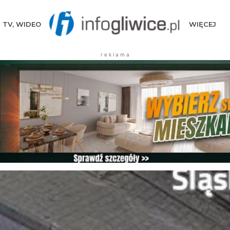
TV, WIDEO
WIĘCEJ
r e k l a m a