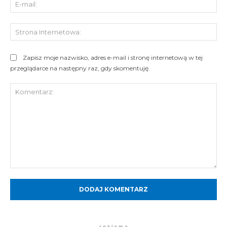
E-
mai
St
Int
Zapisz moje nazwisko, adres e-mail i stronę internetową w tej
przeglądarce na następny raz, gdy skomentuję.
Komentarz:
r e k l a m a