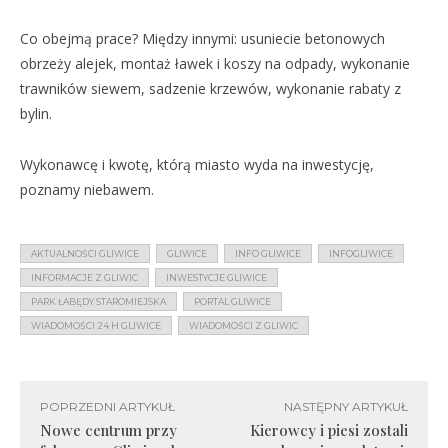
Co obejmą prace? Między innymi: usuniecie betonowych
obrzeży alejek, montaż ławek i koszy na odpady, wykonanie
trawników siewem, sadzenie krzewów, wykonanie rabaty z
bylin.
Wykonawcę i kwotę, którą miasto wyda na inwestycję,
poznamy niebawem.
AKTUALNOŚCI GLIWICE
GLIWICE
INFO GLIWICE
INFOGLIWICE
INFORMACJE Z GLIWIC
INWESTYCJE GLIWICE
PARK ŁABĘDY STAROMIEJSKA
PORTAL GLIWICE
WIADOMOŚCI 24 H GLIWICE
WIADOMOŚCI Z GLIWIC
POPRZEDNI ARTYKUŁ
NASTĘPNY ARTYKUŁ
Nowe centrum przy
Kierowcy i piesi zostali