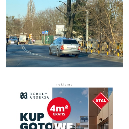
r e k l a m a