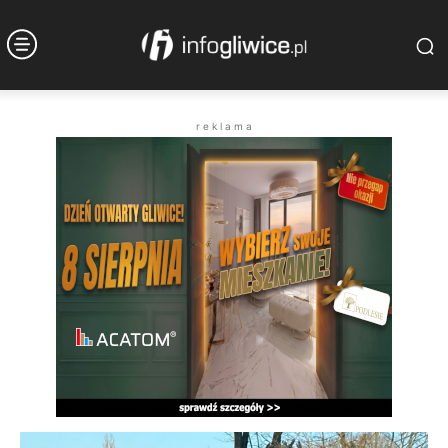
r e k l a m a