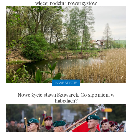
więcej rodzin i rowerzystów
INWESTYCJE
Nowe życie stawu Szuwarek. Co się zmieni w
Łabędach?