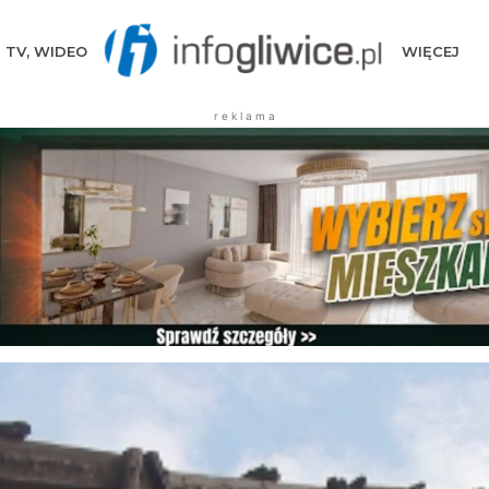
TV, WIDEO
WIĘCEJ
r e k l a m a