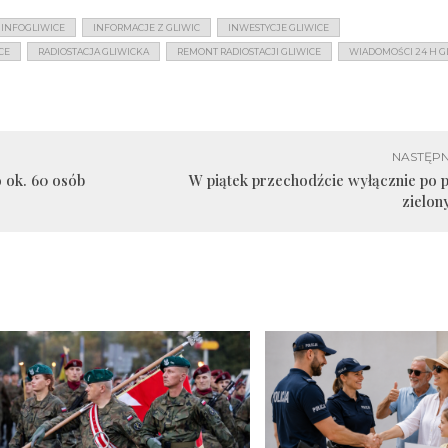
INFOGLIWICE
INFORMACJE Z GLIWIC
INWESTYCJE GLIWICE
CE
RADIOSTACJA GLIWICKA
REMONT RADIOSTACJI GLIWICE
WIADOMOŚCI 24 H G
NASTĘPN
 ok. 60 osób
W piątek przechodźcie wyłącznie po p
zielon