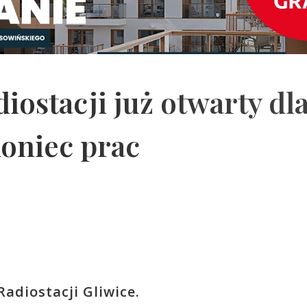
iostacji już otwarty dl
oniec prac
adiostacji Gliwice.