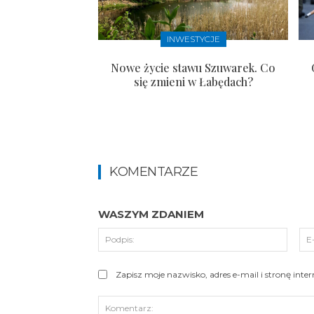
INWESTYCJE
Nowe życie stawu Szuwarek. Co
się zmieni w Łabędach?
KOMENTARZE
WASZYM ZDANIEM
Podpi
Zapisz moje nazwisko, adres e-mail i stronę int