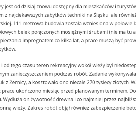
y jest od dzisiaj znowu dostępny dla mieszkańców i turystó
nym z najciekawszych zabytków techniki na Śląsku, ale równi
rskiej. 111-metrowa budowla została wzniesiona w połowie l
wiowych belek połączonych mosiężnymi śrubami (nie ma tu a
pieczania impregnatem co kilka lat, a prace muszą być pro
bytków.
 i od tego czasu teren rekreacyjny wokół wieży był niedostęp
lnym zanieczyszczeniem podczas robót. Zadanie wykonywała
 z Żernicy, a kosztowało ono niecałe 270 tysięcy złotych. 
ęc prace ukończono miesiąc przed planowanym terminem. Do
. Wydłuża on żywotność drewna i co najmniej przez najbliższ
onną wieży. Zakres robót objął również zabezpieczenie be