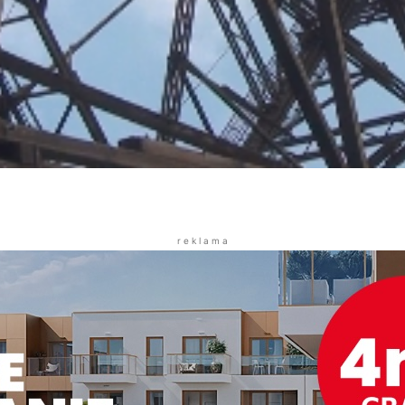
r e k l a m a