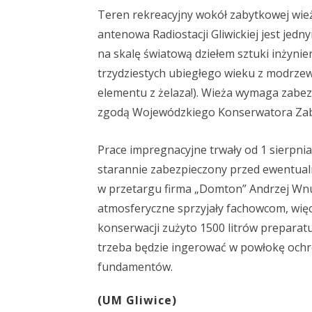
Teren rekreacyjny wokół zabytkowej wież
antenowa Radiostacji Gliwickiej jest jed
na skalę światową dziełem sztuki inżynie
trzydziestych ubiegłego wieku z modrze
elementu z żelaza!). Wieża wymaga zabez
zgodą Wojewódzkiego Konserwatora Za
Prace impregnacyjne trwały od 1 sierpnia
starannie zabezpieczony przed ewentua
w przetargu firma „Domton” Andrzej Wnuk
atmosferyczne sprzyjały fachowcom, wi
konserwacji zużyto 1500 litrów preparatu
trzeba będzie ingerować w powłokę ochr
fundamentów.
(UM Gliwice)