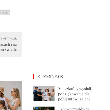
LIWICE
Y ARTYKUŁ
asach i na
ym świetle
KRYMINAŁKI
Mieszkańcy wysłali
podziękowania dla
policjantów. Za co?
10 rowerzystów w