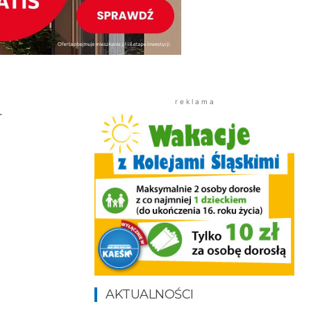
a
r e k l a m a
AKTUALNOŚCI