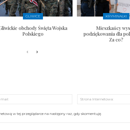
GLIWICE
KRYMINAŁKI
Gliwickie obchody Święta Wojska
Mieszkańcy wysł
Polskiego
podziękowania dla pol
Za co?
s:
E-
mail:
ernetową w tej przeglądarce na następny raz, gdy skomentuję.