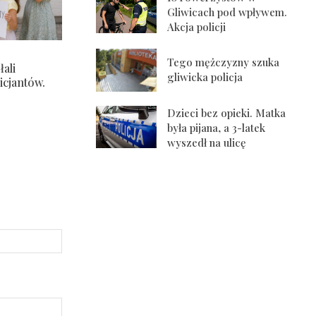
Gliwicach pod wpływem.
Akcja policji
Tego mężczyzny szuka
ali
gliwicka policja
icjantów.
Dzieci bez opieki. Matka
była pijana, a 3-latek
wyszedł na ulicę
Strona
Internetowa: