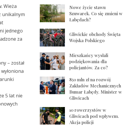
w. Wieża
Nowe życie stawu
Szuwarek. Co się zmieni w
eż unikalnym
Łabędach?
at
ni jednego
Gliwickie obchody Święta
wadzone za
Wojska Polskiego
Mieszkańcy wysłali
podziękowania dla
ny – został
policjantów. Za co?
 wyłoniona
Warunki
850 mln zł na rozwój
Zakładów Mechanicznych
Bumar Łabędy. Minister w
e 5 lat nie
Gliwicach
tonowych
10 rowerzystów w
Gliwicach pod wpływem.
Akcja policji