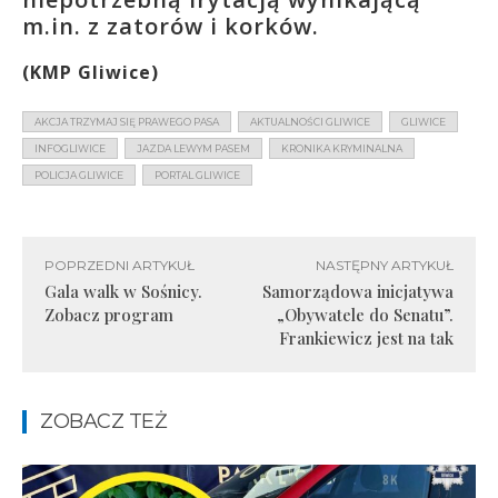
m.in. z zatorów i korków.
(KMP Gliwice)
AKCJA TRZYMAJ SIĘ PRAWEGO PASA
AKTUALNOŚCI GLIWICE
GLIWICE
INFOGLIWICE
JAZDA LEWYM PASEM
KRONIKA KRYMINALNA
POLICJA GLIWICE
PORTAL GLIWICE
POPRZEDNI ARTYKUŁ
NASTĘPNY ARTYKUŁ
Gala walk w Sośnicy.
Samorządowa inicjatywa
Zobacz program
„Obywatele do Senatu”.
Frankiewicz jest na tak
ZOBACZ TEŻ