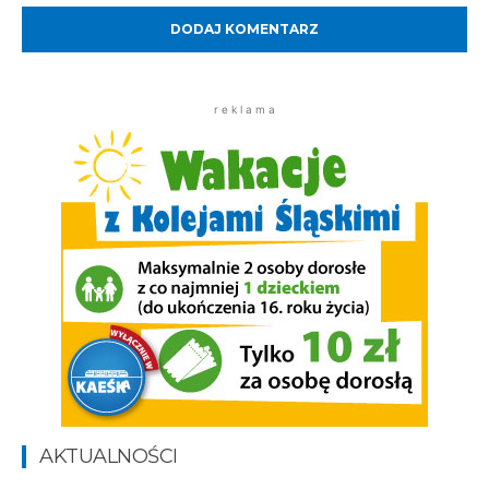
r e k l a m a
AKTUALNOŚCI