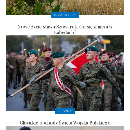
INWESTYCJE
Nowe życie stawu Szuwarek. Co się zmieni w
Łabędach?
GLIWICE
Gliwickie obchody Święta Wojska Polskiego