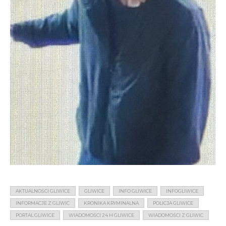
AKTUALNOŚCI GLIWICE
GLIWICE
INFO GLIWICE
INFOGLIWICE
INFORMACJE Z GLIWIC
KRONIKA KRYMINALNA
POLICJA GLIWICE
PORTAL GLIWICE
WIADOMOŚCI 24 H GLIWICE
WIADOMOŚCI Z GLIWIC