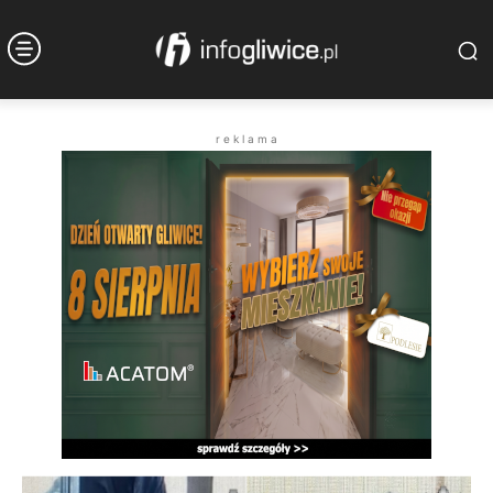
r e k l a m a