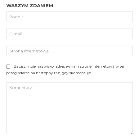
WASZYM ZDANIEM
Pod
E-
mai
St
Int
Zapisz moje nazwisko, adres e-mail i stronę internetową w tej
przeglądarce na następny raz, gdy skomentuję.
Komentarz: