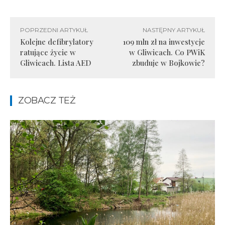
POPRZEDNI ARTYKUŁ
NASTĘPNY ARTYKUŁ
Kolejne defibrylatory
109 mln zł na inwestycje
ratujące życie w
w Gliwicach. Co PWiK
Gliwicach. Lista AED
zbuduje w Bojkowie?
ZOBACZ TEŻ