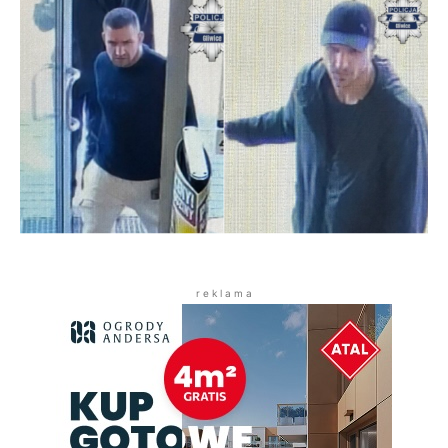
r e k l a m a