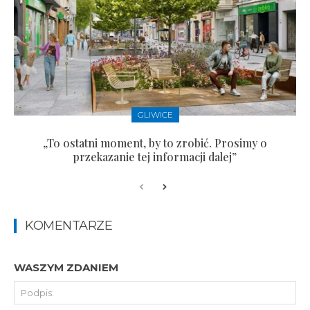
GLIWICE
„To ostatni moment, by to zrobić. Prosimy o
przekazanie tej informacji dalej”
KOMENTARZE
WASZYM ZDANIEM
Pod