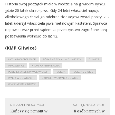
Historia swój początek miała w niedzielę na gliwickim Rynku,
gdzie 20-latek ukradł piwo. Gdy 24-letni właściciel napoju
alkoholowego chciał go odebrac złodziejowi został pobity. 20-
latek uderzył właściciela piwa metalowym kastetem. Sprawca
odpowie teraz przed sądem za przestępstwo zagrożone karą
pozbawienia wolności do lat 12.
(KMP Gliwice)
AKTUALNOŚCI GLIWICE
BÓJKA NA RYNKU W GLIWICACH
GLIWICE
INFOGLIWICE
KRONIKA KRYMINALNA
POBICIE NA RYNKU W GLIWICACH
POLICJA
POLICJA GLIWICE
RYNEK W GLIWICACH\
UKRADŁ PIWO RYNEK GLIWICE
WIADOMOŚCI Z GLIWIC
POPRZEDNI ARTYKUŁ
NASTĘPNY ARTYKUŁ
Kończy się remont w
8 osób rannych w