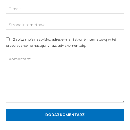
E-
mai
St
Int
Zapisz moje nazwisko, adres e-mail i stronę internetową w tej
przeglądarce na następny raz, gdy skomentuję.
Komentarz: