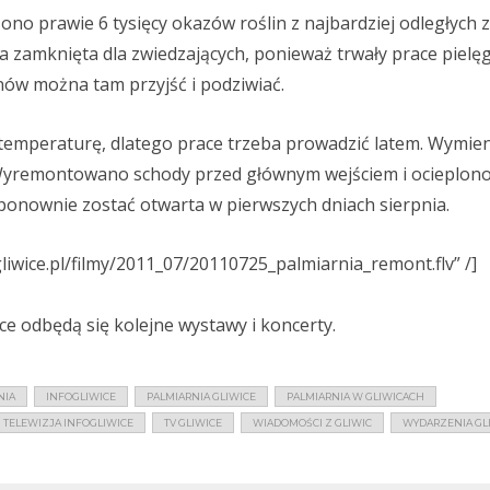
ono prawie 6 tysięcy okazów roślin z najbardziej odległych
ła zamknięta dla zwiedzających, ponieważ trwały prace pielęg
nów można tam przyjść i podziwiać.
emperaturę, dlatego prace trzeba prowadzić latem. Wymie
Wyremontowano schody przed głównym wejściem i ocieplon
ponownie zostać otwarta w pierwszych dniach sierpnia.
ogliwice.pl/filmy/2011_07/20110725_palmiarnia_remont.flv” /]
e odbędą się kolejne wystawy i koncerty.
NIA
INFOGLIWICE
PALMIARNIA GLIWICE
PALMIARNIA W GLIWICACH
TELEWIZJA INFOGLIWICE
TV GLIWICE
WIADOMOŚCI Z GLIWIC
WYDARZENIA GL