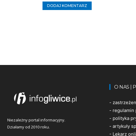
O NAS |
-
zastrzeże
-
regulamin 
-
polityka p
Niezależny portal informacyjny.
-
artykuły 
Działamy od 2010 roku.
-
Lekarz onl