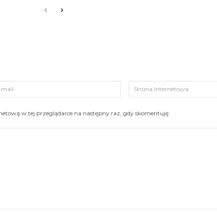
s:
E-
mail:
ernetową w tej przeglądarce na następny raz, gdy skomentuję.