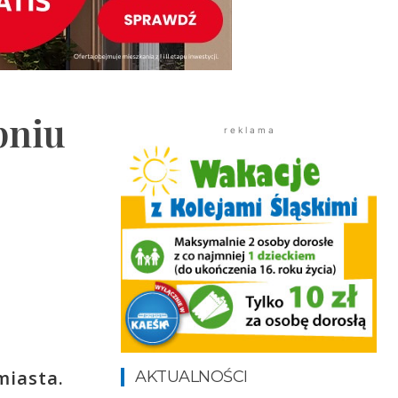
pniu
r e k l a m a
miasta.
AKTUALNOŚCI