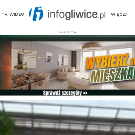
TV, WIDEO
WIĘCEJ
r e k l a m a