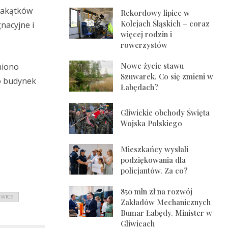
 zakątków
Rekordowy lipiec w
Kolejach Śląskich – coraz
nacyjne i
więcej rodzin i
rowerzystów
Nowe życie stawu
niono
Szuwarek. Co się zmieni w
o budynek
Łabędach?
Gliwickie obchody Święta
Wojska Polskiego
Mieszkańcy wysłali
podziękowania dla
policjantów. Za co?
850 mln zł na rozwój
IWICE
Zakładów Mechanicznych
Bumar Łabędy. Minister w
Gliwicach