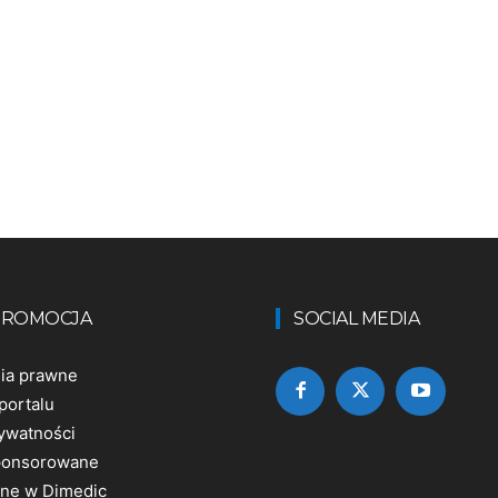
 PROMOCJA
SOCIAL MEDIA
nia prawne
portalu
rywatności
sponsorowane
ine w Dimedic