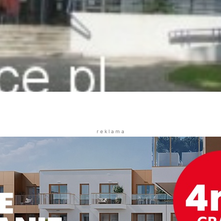
r e k l a m a