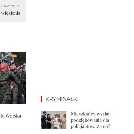
Y ARTYKUŁ
t więzienia
KRYMINAŁKI
Mieszkańcy wysłali
ęta Wojska
podziękowania dla
policjantów. Za co?