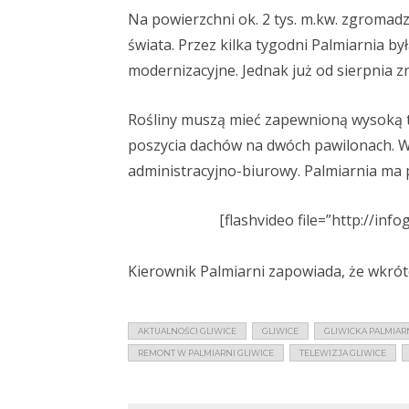
Na powierzchni ok. 2 tys. m.kw. zgromadz
świata. Przez kilka tygodni Palmiarnia by
modernizacyjne. Jednak już od sierpnia z
Rośliny muszą mieć zapewnioną wysoką t
poszycia dachów na dwóch pawilonach. 
administracyjno-biurowy. Palmiarnia ma 
[flashvideo file=”http://inf
Kierownik Palmiarni zapowiada, że wkrótc
AKTUALNOŚCI GLIWICE
GLIWICE
GLIWICKA PALMIAR
REMONT W PALMIARNI GLIWICE
TELEWIZJA GLIWICE