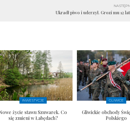
NASTĘPN
Ukradł piwo i uderzył. Grozi mu 12 la
INWESTYCJE
GLIWICE
Nowe życie stawu Szuwarek. Co
Gliwickie obchody Świ
się zmieni w Łabędach?
Polskiego