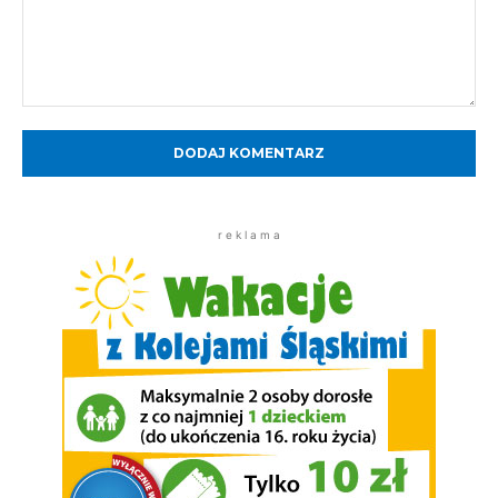
Komentarz:
r e k l a m a