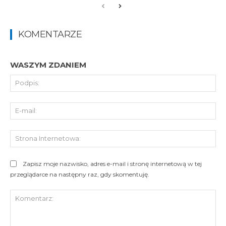
KOMENTARZE
WASZYM ZDANIEM
Pod
E-
mai
St
Int
Zapisz moje nazwisko, adres e-mail i stronę internetową w tej
przeglądarce na następny raz, gdy skomentuję.