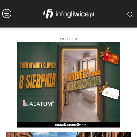
r e k l a m a