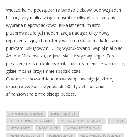
Wieczorka na początek? Ta bardzo ciekawa pod względem
historycznym ulica z ogromnymi możliwościami została
wybrana nieprzypadkowo. Kilka lat temu miasto
przeprowadziło jej modernizację nadając ulicy nowy,
reprezentacyjny charakter z wieloma sklepami, kafejkami i
punktami usługowymi. Ulicę wybrukowano, wypiękniał plac
Adama Mickiewicza, pojawił się też stylowy zegar. Teraz
przyszedł czas na kolejny krok – ulica zamieni się w miejsce,
gdzie można przyjemnie spędzić czas.
Otwarcie zapowiedziano na wiosnę. Inwestycja, której
szacunkowy koszt wynosi ok. 500 tys. zł. zostanie
sfinansowana z miejskiego budżetu.
AKTUALNOŚCI GLIWICE
DEPTAK GLIWICE
DEPTAK GLIWICE WIECZORKA
DEPTAK WIECZORKA GLIWICE
GLIWICE
INFO GLIWICE
INFOGLIWICE
INFORMACJE Z GLIWIC
INWESTYCJE GLIWICE
PORTAL GLIWICE
ULICA WIECZORKA GLIWICE