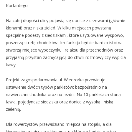
Korfantego.
Na całej długości ulicy pojawią się donice z drzewami (głównie
klonami) oraz niska zieleń. W kilku miejscach powstaną
specjalne podesty z siedziskami, które usytuowane wyspowo,
poszerzą strefę chodników. Ich funkcja będzie bardzo istotna –
stworzą miejsce wypoczynku i relaksu dla przechodniów oraz
przyjazną przystań zachęcającą do chwili rozmowy czy wypicia
kawy.
Projekt zagospodarowania ul. Wieczorka przewiduje
ustawienie dwóch typów parkletów: bezpośrednio na
nawierzchni chodnika oraz na jezdni. Na 10 parkletach staną
ławki, pojedyncze siedziska oraz donice z wysoką i niską
zielenią.
Dla rowerzystów przewidziano miejsca na stojaki, a dla
kierowców miejsca parkingowe, na których będzie można