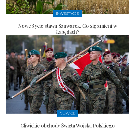
INWESTYCJE
Nowe życie stawu Szuwarek. Co się zmieni w
Łabędach?
GLIWICE
Gliwickie obchody Święta Wojska Polskiego