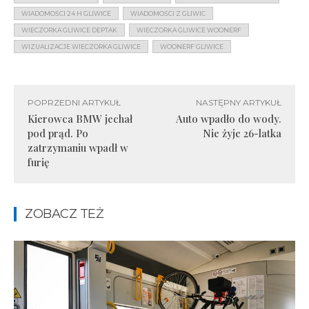
WIADOMOŚCI 24 H GLIWICE
WIADOMOŚCI Z GLIWIC
WIECZORKA GLIWICE DEPTAK
WIECZORKA GLIWICE WOONERF
WIZUALIZACJE WIECZORKA GLIWICE
WOONERF GLIWICE
POPRZEDNI ARTYKUŁ
NASTĘPNY ARTYKUŁ
Kierowca BMW jechał
Auto wpadło do wody.
pod prąd. Po
Nie żyje 26-latka
zatrzymaniu wpadł w
furię
ZOBACZ TEŻ