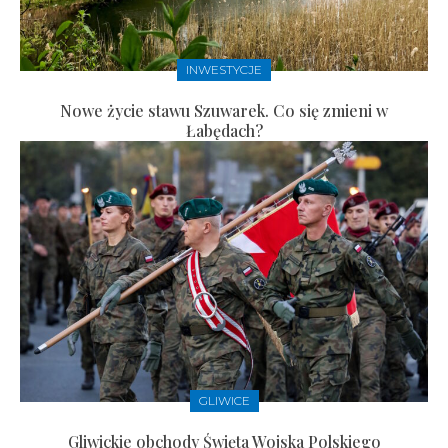
INWESTYCJE
Nowe życie stawu Szuwarek. Co się zmieni w
Łabędach?
GLIWICE
Gliwickie obchody Święta Wojska Polskiego