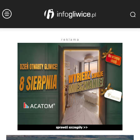
r e k l a m a