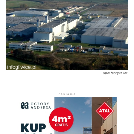
opel fabryka lot
r e k l a m a