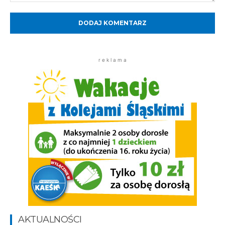
Komentarz:
r e k l a m a
AKTUALNOŚCI