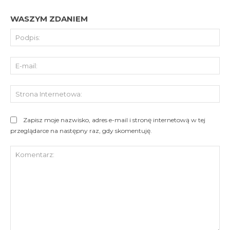
WASZYM ZDANIEM
Pod
E-
mai
St
Int
Zapisz moje nazwisko, adres e-mail i stronę internetową w tej
przeglądarce na następny raz, gdy skomentuję.