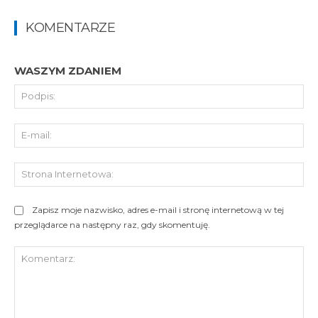
KOMENTARZE
WASZYM ZDANIEM
Pod
E-
mai
St
Int
Zapisz moje nazwisko, adres e-mail i stronę internetową w tej
przeglądarce na następny raz, gdy skomentuję.