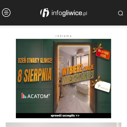
r e k l a m a