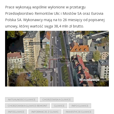
Prace wykonają wspólnie wyłonione w przetargu
Przedsiębiorstwo Remontów Ulic i Mostów SA oraz Eurovia
Polska SA. Wykonawcy mają na to 26 miesięcy od popisanej
umowy, której wartość sięga 38,4 mln zł brutto.
AKTUALNOŚCI GLIWICE
CHORZOWSKA GLIWICE
CHORZOWSKA GLIWICE REMONT
GLIWICE
INFO GLIWICE
INFOGLIWICE
INFORMACJE Z GLIWIC
INWESTYCJE GLIWICE