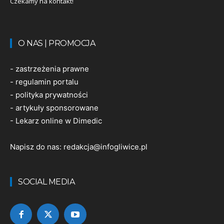
Czekamy na kontakt!
O NAS | PROMOCJA
-
zastrzeżenia prawne
-
regulamin portalu
-
polityka prywatności
-
artykuły sponsorowane
-
Lekarz online w Dimedic
Napisz do nas:
redakcja@infogliwice.pl
SOCIAL MEDIA