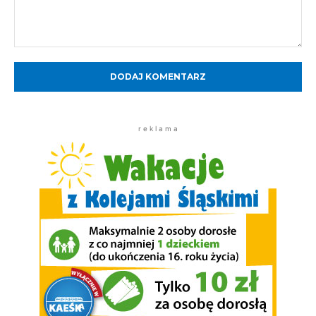
Komentarz:
r e k l a m a