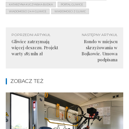
KATARZYNA KUCZYŃSKA-BUDKA
PORTAL GLIWICE
WIADOMOŚCI 24 H GLIWICE
WIADOMOŚCI Z GLIWIC
POPRZEDNI ARTYKUŁ
NASTĘPNY ARTYKUŁ
Gliwice zatrzymają
Rondo w miejscu
więcej deszczu. Projekt
skrzyżowania w
warty 185 mln zł
Bojkowie. Umowa
podpisana
ZOBACZ TEŻ