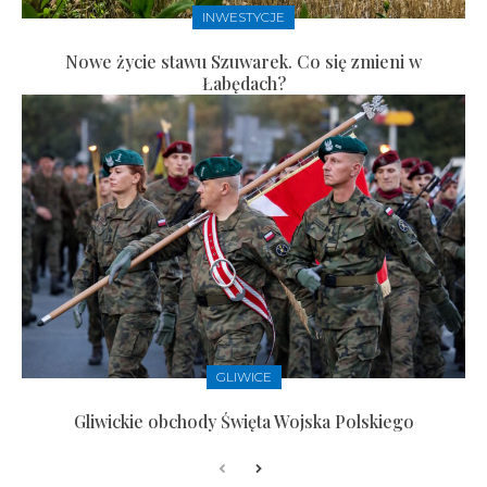
INWESTYCJE
Nowe życie stawu Szuwarek. Co się zmieni w
Łabędach?
GLIWICE
Gliwickie obchody Święta Wojska Polskiego