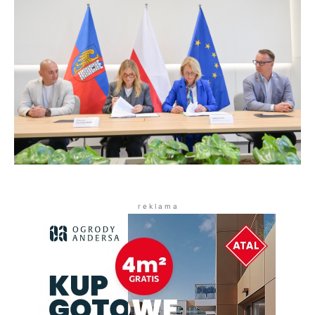
r e k l a m a