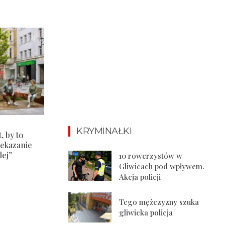
KRYMINAŁKI
, by to
zekazanie
lej”
10 rowerzystów w
Gliwicach pod wpływem.
Akcja policji
Tego mężczyzny szuka
gliwicka policja