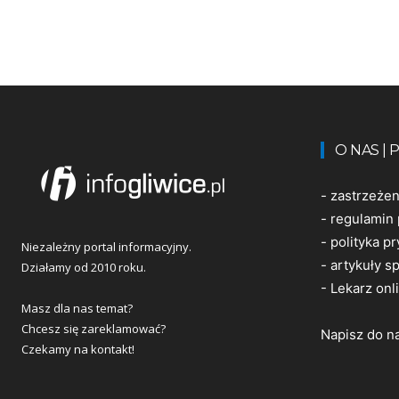
O NAS |
-
zastrzeże
-
regulamin 
-
polityka p
Niezależny portal informacyjny.
-
artykuły 
Działamy od 2010 roku.
-
Lekarz onl
Masz dla nas temat?
Chcesz się zareklamować?
Napisz do n
Czekamy na kontakt!