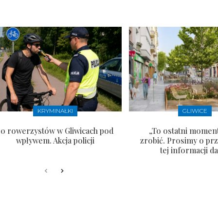
KRYMINAŁKI
GLIWICE
10 rowerzystów w Gliwicach pod
„To ostatni moment
wpływem. Akcja policji
zrobić. Prosimy o pr
tej informacji da