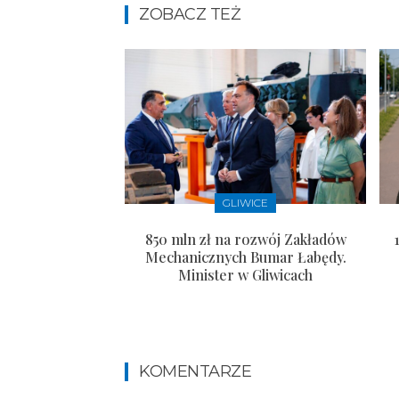
ZOBACZ TEŻ
GLIWICE
850 mln zł na rozwój Zakładów
Mechanicznych Bumar Łabędy.
Minister w Gliwicach
KOMENTARZE