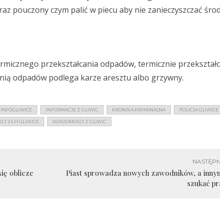
z pouczony czym palić w piecu aby nie zanieczyszczać śro
termicznego przekształcania odpadów, termicznie przekształ
nią odpadów podlega karze aresztu albo grzywny.
INFOGLIWICE
INFORMACJE Z GLIWIC
KRONIKA KRYMINALNA
POLICJA GLIWICE
I 24 H GLIWICE
WIADOMOŚCI Z GLIWIC
NASTĘPN
ię oblicze
Piast sprowadza nowych zawodników, a inny
szukać p