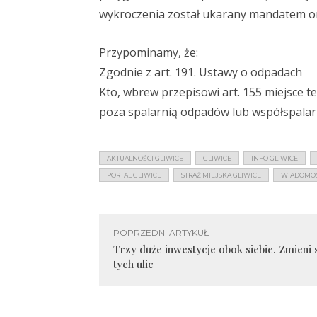
wykroczenia został ukarany mandatem ora
Przypominamy, że:
Zgodnie z art. 191. Ustawy o odpadach
Kto, wbrew przepisowi art. 155 miejsce 
poza spalarnią odpadów lub współspalar
AKTUALNOŚCI GLIWICE
GLIWICE
INFO GLIWICE
PORTAL GLIWICE
STRAŻ MIEJSKA GLIWICE
WIADOMOŚC
POPRZEDNI ARTYKUŁ
Trzy duże inwestycje obok siebie. Zmieni s
tych ulic