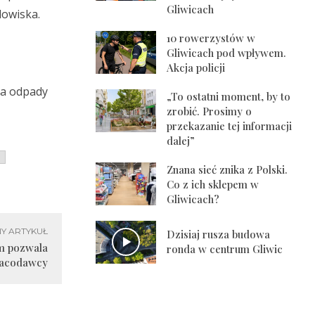
Gliwicach
dowiska.
10 rowerzystów w
Gliwicach pod wpływem.
Akcja policji
ca odpady
„To ostatni moment, by to
zrobić. Prosimy o
przekazanie tej informacji
dalej”
Znana sieć znika z Polski.
Co z ich sklepem w
Gliwicach?
Y ARTYKUŁ
Dzisiaj rusza budowa
m pozwala
ronda w centrum Gliwic
racodawcy