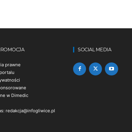
 PROMOCJA
SOCIAL MEDIA
nia prawne
portalu
rywatności
sponsorowane
ine w Dimedic
as:
redakcja@infogliwice.pl