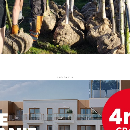
r e k l a m a