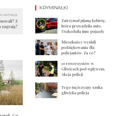
KRYMINAŁKI
Y ARTYKUŁ
Zatrzymał pijaną kobietę,
enowali? Z
która prowadziła auto.
m zagrają?
Uszkodziła inne pojazdy
Mieszkańcy wysłali
podziękowania dla
policjantów. Za co?
10 rowerzystów w
Gliwicach pod wpływem.
Akcja policji
Tego mężczyzny szuka
gliwicka policja
warek. Co