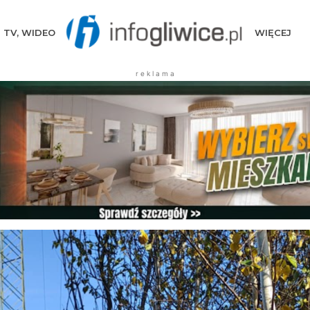
TV, WIDEO
WIĘCEJ
r e k l a m a