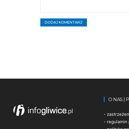
Komentarz:
O NAS |
-
zastrzeże
-
regulamin 