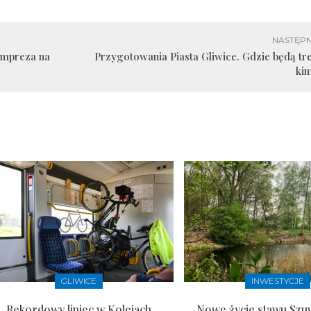
NASTĘPN
impreza na
Przygotowania Piasta Gliwice. Gdzie będą tr
ki
GLIWICE
INWESTYCJE
Rekordowy lipiec w Kolejach
Nowe życie stawu Szu