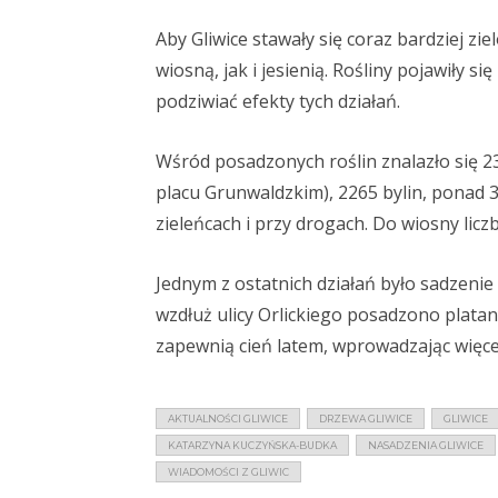
Aby Gliwice stawały się coraz bardziej 
wiosną, jak i jesienią. Rośliny pojawiły s
podziwiać efekty tych działań.
Wśród posadzonych roślin znalazło się 2
placu Grunwaldzkim), 2265 bylin, ponad 
zieleńcach i przy drogach. Do wiosny licz
Jednym z ostatnich działań było sadzenie
wzdłuż ulicy Orlickiego posadzono platany
zapewnią cień latem, wprowadzając więcej
AKTUALNOŚCI GLIWICE
DRZEWA GLIWICE
GLIWICE
KATARZYNA KUCZYŃSKA-BUDKA
NASADZENIA GLIWICE
WIADOMOŚCI Z GLIWIC