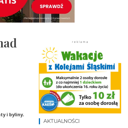
nad
r e k l a m a
y i byliny.
AKTUALNOŚCI