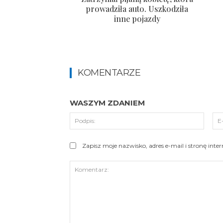
prowadziła auto. Uszkodziła
inne pojazdy
KOMENTARZE
WASZYM ZDANIEM
Podpi
Zapisz moje nazwisko, adres e-mail i stronę int