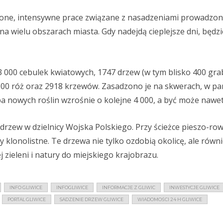
zielone, intensywne prace związane z nasadzeniami prowadz
ię na wielu obszarach miasta. Gdy nadejdą cieplejsze dni, będ
3 000 cebulek kwiatowych, 1747 drzew (w tym blisko 400 gr
300 róż oraz 2918 krzewów. Zasadzono je na skwerach, w pa
ba nowych roślin wzrośnie o kolejne 4 000, a być może nawet
 drzew w dzielnicy Wojska Polskiego. Przy ścieżce pieszo-ro
 klonolistne. Te drzewa nie tylko ozdobią okolicę, ale równ
 zieleni i natury do miejskiego krajobrazu.
INFO GLIWICE
INFOGLIWICE
INFORMACJE Z GLIWIC
INWESTYCJE GLIWICE
PORTAL GLIWICE
SADZENIE DRZEW GLIWICE
WIADOMOŚCI 24 H GLIWICE