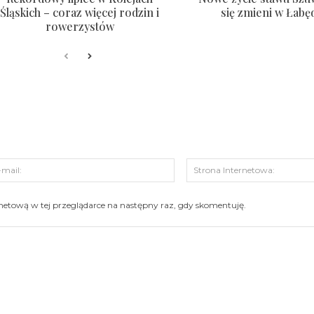
Śląskich – coraz więcej rodzin i
się zmieni w Łabę
rowerzystów
s:
E-
mail:
ernetową w tej przeglądarce na następny raz, gdy skomentuję.