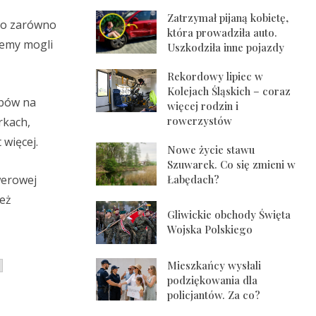
Zatrzymał pijaną kobietę,
ono zarówno
która prowadziła auto.
ziemy mogli
Uszkodziła inne pojazdy
Rekordowy lipiec w
Kolejach Śląskich – coraz
abów na
więcej rodzin i
rowerzystów
rkach,
 więcej.
Nowe życie stawu
Szuwarek. Co się zmieni w
werowej
Łabędach?
ież
Gliwickie obchody Święta
Wojska Polskiego
Mieszkańcy wysłali
podziękowania dla
policjantów. Za co?