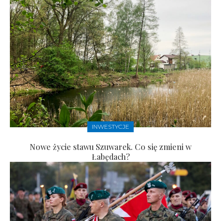
INWESTYCJE
Nowe życie stawu Szuwarek. Co się zmieni w
Łabędach?