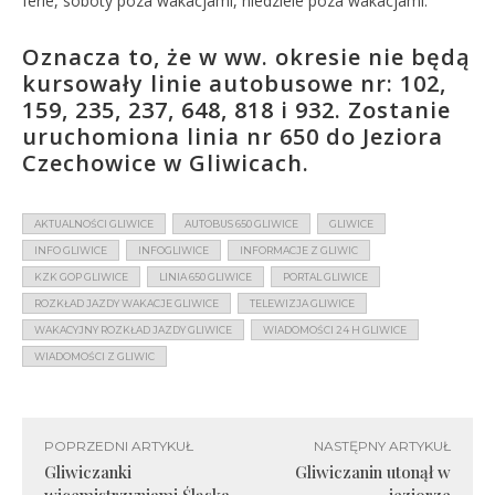
ferie, soboty poza wakacjami, niedziele poza wakacjami.
Oznacza to, że w ww. okresie nie będą
kursowały linie autobusowe nr: 102,
159, 235, 237, 648, 818 i 932. Zostanie
uruchomiona linia nr 650 do Jeziora
Czechowice w Gliwicach.
AKTUALNOŚCI GLIWICE
AUTOBUS 650 GLIWICE
GLIWICE
INFO GLIWICE
INFOGLIWICE
INFORMACJE Z GLIWIC
KZK GOP GLIWICE
LINIA 650 GLIWICE
PORTAL GLIWICE
ROZKŁAD JAZDY WAKACJE GLIWICE
TELEWIZJA GLIWICE
WAKACYJNY ROZKŁAD JAZDY GLIWICE
WIADOMOŚCI 24 H GLIWICE
WIADOMOŚCI Z GLIWIC
POPRZEDNI ARTYKUŁ
NASTĘPNY ARTYKUŁ
Gliwiczanki
Gliwiczanin utonął w