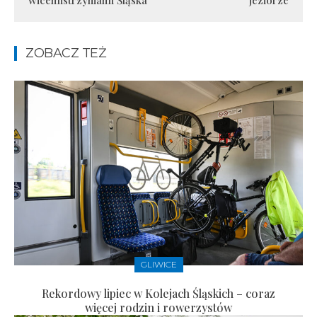
wicemistrzyniami Śląska
jeziorze
ZOBACZ TEŻ
GLIWICE
Rekordowy lipiec w Kolejach Śląskich – coraz
więcej rodzin i rowerzystów