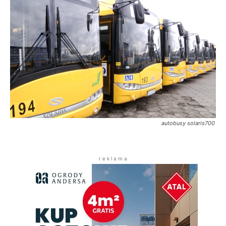
autobusy solaris700
r e k l a m a