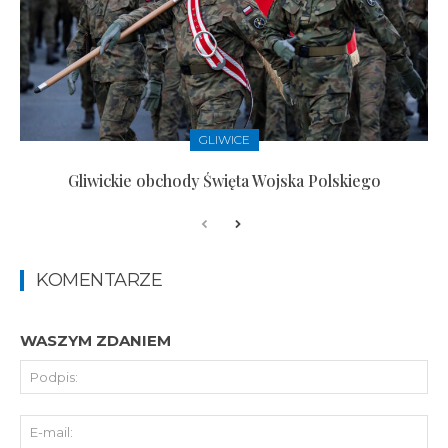
GLIWICE
Gliwickie obchody Święta Wojska Polskiego
KOMENTARZE
WASZYM ZDANIEM
Pod
E-
mai