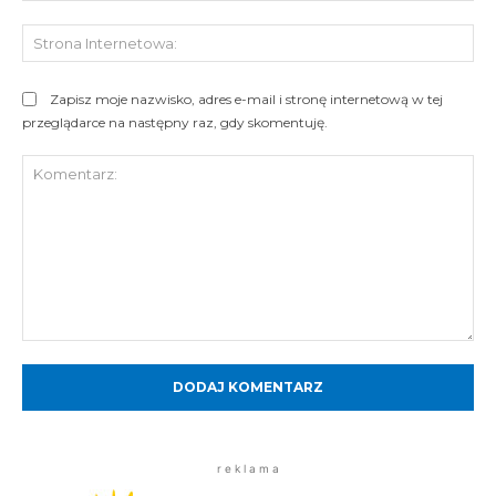
St
Int
Zapisz moje nazwisko, adres e-mail i stronę internetową w tej
przeglądarce na następny raz, gdy skomentuję.
Komentarz:
r e k l a m a