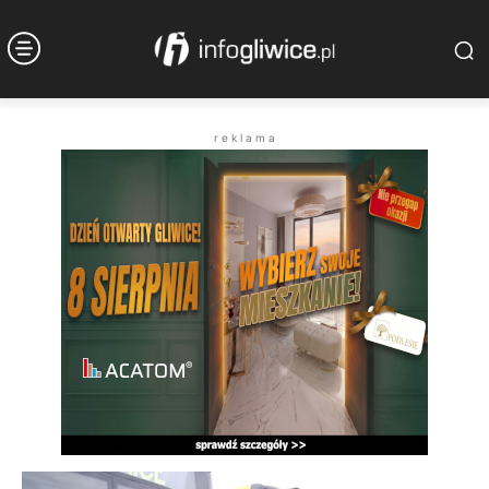
r e k l a m a