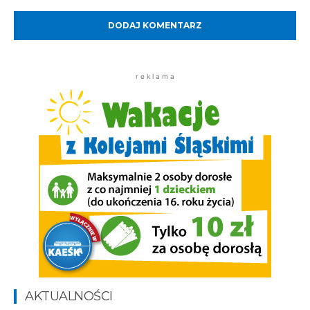
Komentarz:
r e k l a m a
AKTUALNOŚCI