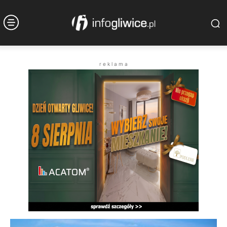
r e k l a m a