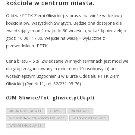
kościoła w centrum miasta.
Oddział PTTK Ziemi Gliwickiej zaprasza na wieżę widokową
kościoła pw. Wszystkich Świętych. Będzie ona dostępna dla
zwiedzających od 1 maja do 30 września, w każdą niedzielę o
godz. 16.00 i 17.00. Wejście na wieżę – wyłącznie z
przewodnikiem PTTK.
Cena biletu – 5 zł. Zwiedzanie w innych terminach jest możliwe
dla grup zorganizowanych (minimum 10-osobowych) po
wcześniejszym uzgodnieniu w Biurze Oddziału PTTK Ziemi
Gliwickiej (Rynek 11, tel. 32/231-05-76).
(UM Gliwice/fot. gliwice.pttk.pl)
AKTUALNOŚCI GLIWICE
GLIWICE
INFOGLIWICE
WEJŚCIE NA WIEŻĘ KOŚCIOŁA GLIWICE
WIADOMOŚCI Z GLIWIC
WYDARZENIA GLIWICE