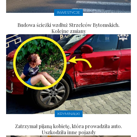
INWESTYCJE
Budowa ścieżki wzdłuż Strzelców Bytomskich.
Kolejne zmiany
KRYMINAŁKI
Zatrzymał pijaną kobietę, która prowadziła auto.
Uszkodziła inne pojazdy