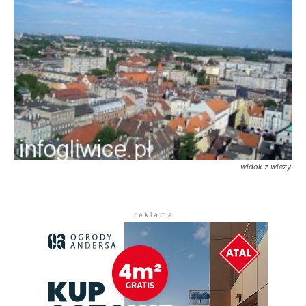
widok z wiezy
r e k l a m a