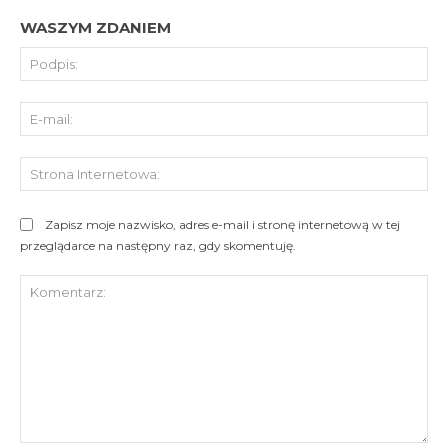
WASZYM ZDANIEM
Pod
E-
mai
St
Int
Zapisz moje nazwisko, adres e-mail i stronę internetową w tej
przeglądarce na następny raz, gdy skomentuję.