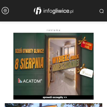
r e k l a m a