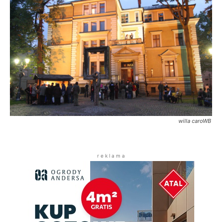
willa caroWB
r e k l a m a