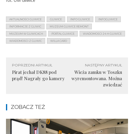
fot. UM Gliwice
AKTUALNOŚCI GLIWICE
GLIWICE
INFO GLIWICE
INFOGLIWICE
INFORMACJE Z GLIWIC
MUZEUM GLIWICE REMONT
MUZEUM W GLIWICACH
PORTAL GLIWICE
WIADOMOŚCI 24 H GLIWICE
WIADOMOŚCI Z GLIWIC
WILLA CARO
POPRZEDNI ARTYKUŁ
NASTĘPNY ARTYKUŁ
Pirat jechał DK88 pod
Wieża zamku w Toszku
prąd! Nagrały go kamery
wyremontowana. Można
zwiedzać
ZOBACZ TEŻ