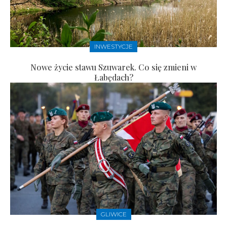
INWESTYCJE
Nowe życie stawu Szuwarek. Co się zmieni w
Łabędach?
GLIWICE