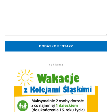
Komentarz:
r e k l a m a