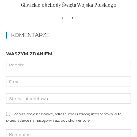
Gliwickie obchody Święta Wojska Polskiego
KOMENTARZE
WASZYM ZDANIEM
Pod
E-
mai
St
Int
Zapisz moje nazwisko, adres e-mail i stronę internetową w tej
przeglądarce na następny raz, gdy skomentuję.