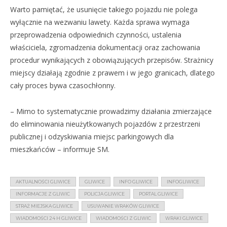
Warto pamiętać, że usunięcie takiego pojazdu nie polega
wyłącznie na wezwaniu lawety. Każda sprawa wymaga
przeprowadzenia odpowiednich czynności, ustalenia
właściciela, zgromadzenia dokumentacji oraz zachowania
procedur wynikających z obowiązujących przepisów. Strażnicy
miejscy działają zgodnie z prawem i w jego granicach, dlatego
cały proces bywa czasochłonny.
– Mimo to systematycznie prowadzimy działania zmierzające
do eliminowania nieużytkowanych pojazdów z przestrzeni
publicznej i odzyskiwania miejsc parkingowych dla
mieszkańców – informuje SM.
AKTUALNOŚCI GLIWICE
GLIWICE
INFO GLIWICE
INFOGLIWICE
INFORMACJE Z GLIWIC
POLICJA GLIWICE
PORTAL GLIWICE
STRAŻ MIEJSKA GLIWICE
USUWANIE WRAKÓW GLIWICE
WIADOMOŚCI 24 H GLIWICE
WIADOMOŚCI Z GLIWIC
WRAKI GLIWICE