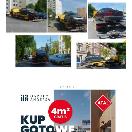
r e k l a m a