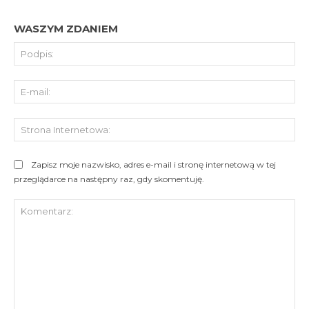
WASZYM ZDANIEM
Pod
E-
mai
St
Int
Zapisz moje nazwisko, adres e-mail i stronę internetową w tej
przeglądarce na następny raz, gdy skomentuję.