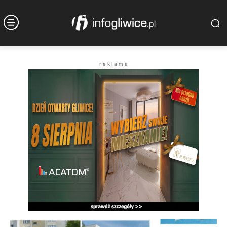
r e k l a m a