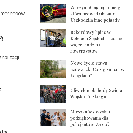
Zatrzymał pijaną kobietę,
a samochodów
która prowadziła auto.
Uszkodziła inne pojazdy
Rekordowy lipiec w
bą
Kolejach Śląskich – coraz
więcej rodzin i
rowerzystów
nalizacji
Nowe życie stawu
Szuwarek. Co się zmieni w
Łabędach?
e
Gliwickie obchody Święta
Wojska Polskiego
–
Mieszkańcy wysłali
podziękowania dla
policjantów. Za co?
nią