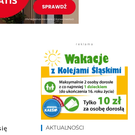
r e k l a m a
się
AKTUALNOŚCI