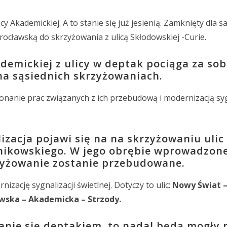
cy Akademickiej. A to stanie się już jesienią. Zamknięty dl
rocławską do skrzyżowania z ulicą Skłodowskiej -Curie.
demickiej z ulicy w deptak pociąga za so
na sąsiednich skrzyżowaniach.
onanie prac związanych z ich przebudową i modernizacją syg
lizacja pojawi się na na skrzyżowaniu ulic
unikowskiego. W jego obrębie wprowadzon
zyżowanie zostanie przebudowane.
ację sygnalizacji świetlnej. Dotyczy to ulic:
Nowy Świat 
wska – Akademicka – Strzody.
anie się deptakiem, to nadal będą mogły 