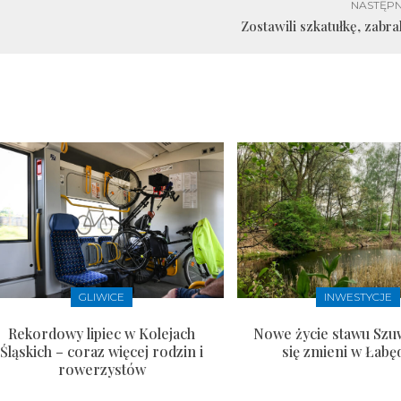
NASTĘPN
Zostawili szkatułkę, zabrali
GLIWICE
INWESTYCJE
Rekordowy lipiec w Kolejach
Nowe życie stawu Szu
Śląskich – coraz więcej rodzin i
się zmieni w Łabę
rowerzystów