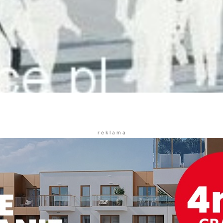
r e k l a m a