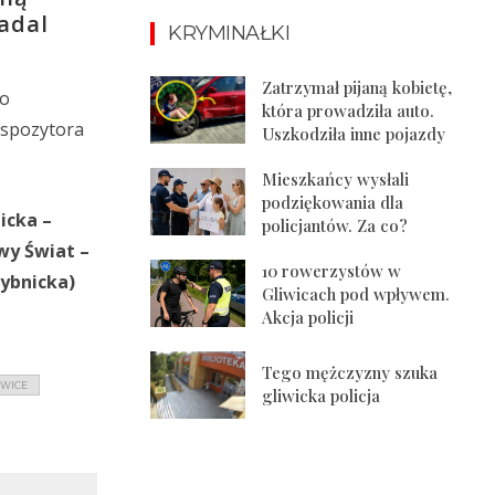
adal
KRYMINAŁKI
Zatrzymał pijaną kobietę,
do
która prowadziła auto.
yspozytora
Uszkodziła inne pojazdy
Mieszkańcy wysłali
podziękowania dla
icka –
policjantów. Za co?
wy Świat –
10 rowerzystów w
Rybnicka)
Gliwicach pod wpływem.
Akcja policji
Tego mężczyzny szuka
IWICE
gliwicka policja