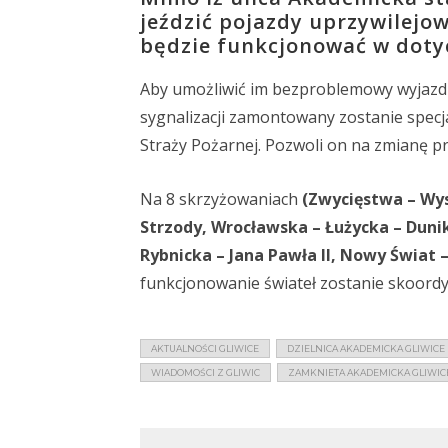
jeździć pojazdy uprzywilejo
będzie funkcjonować w dotyc
Aby umożliwić im bezproblemowy wyjazd n
sygnalizacji zamontowany zostanie spec
Straży Pożarnej. Pozwoli on na zmianę p
Na 8 skrzyżowaniach
(Zwycięstwa – Wy
Strzody, Wrocławska – Łużycka – Dun
Rybnicka – Jana Pawła II, Nowy Świat
funkcjonowanie świateł zostanie skoord
AKTUALNOŚCI GLIWICE
DZIELNICA AKADEMICKA GLIWICE
WIADOMOŚCI Z GLIWIC
ZAMKNIETA AKADEMICKA GLIWIC