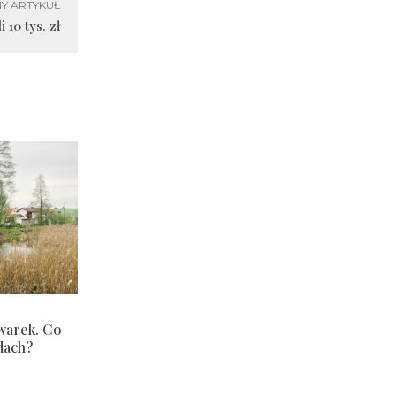
Y ARTYKUŁ
 10 tys. zł
warek. Co
dach?