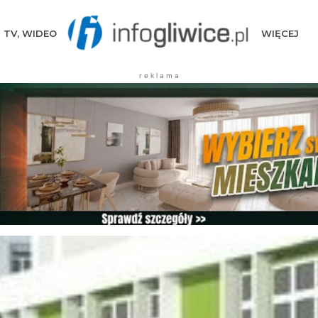
TV, WIDEO
WIĘCEJ
r e k l a m a