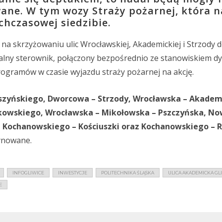
wane. W tym wozy Straży pożarnej, która n
hczasowej siedzibie.
a skrzyżowaniu ulic Wrocławskiej, Akademickiej i Strzody 
jalny sterownik, połączony bezpośrednio ze stanowiskiem d
rogramów w czasie wyjazdu straży pożarnej na akcję.
szyńskiego, Dworcowa – Strzody, Wrocławska – Akadem
ikowskiego, Wrocławska – Mikołowska – Pszczyńska, No
 – Kochanowskiego – Kościuszki oraz Kochanowskiego – 
ynowane.
INFOGLIWICE
INWESTYCJE
POLITECHNIKA ŚLĄSKA
ULICA AKADEMICKA GL
E