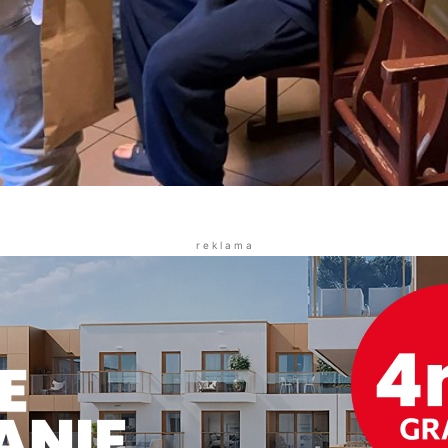
r e k l a m a