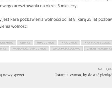
owego aresztowania na okres 3 miesięcy.
est kara pozbawienia wolności od lat 8, karą 25 lat pozba
ienia wolności.
ICE ŚMIERĆ
GLIWICE
INFO GLIWICE
INFOGLIWICE
INFORMACJE Z GLIWIC
IWICE
WIADOMOŚCI 24 H GLIWICE
WIADOMOŚCI Z GLIWIC
ZABÓJSTWO GLIWIC
NASTĘPN
ją nowy sprzęt
Ostatnia szansa, by dostać pienią