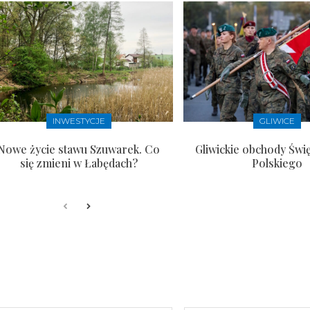
INWESTYCJE
GLIWICE
Nowe życie stawu Szuwarek. Co
Gliwickie obchody Świ
się zmieni w Łabędach?
Polskiego