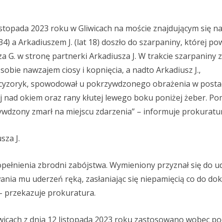
istopada 2023 roku w Gliwicach na moście znajdującym się na
34) a Arkadiuszem J. (lat 18) doszło do szarpaniny, której p
a G. w stronę partnerki Arkadiusza J. W trakcie szarpaniny
 sobie nawzajem ciosy i kopnięcia, a nadto Arkadiusz J.,
yzoryk, spowodował u pokrzywdzonego obrażenia w postac
iętej nad okiem oraz rany kłutej lewego boku poniżej żeber. P
ywdzony zmarł na miejscu zdarzenia” – informuje prokuratu
sza J.
opełnienia zbrodni zabójstwa. Wymieniony przyznał się do u
nia mu uderzeń ręką, zasłaniając się niepamięcią co do do
 – przekazuje prokuratura.
icach z dnia 12 listopada 2023 roku zastosowano wobec p