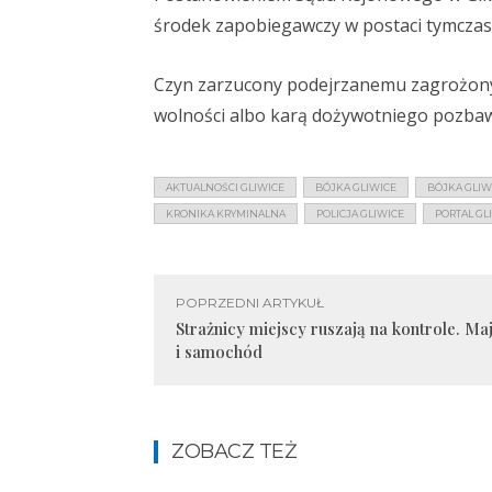
środek zapobiegawczy w postaci tymczas
Czyn zarzucony podejrzanemu zagrożony j
wolności albo karą dożywotniego pozbaw
AKTUALNOŚCI GLIWICE
BÓJKA GLIWICE
BÓJKA GLIW
KRONIKA KRYMINALNA
POLICJA GLIWICE
PORTAL GL
POPRZEDNI ARTYKUŁ
Strażnicy miejscy ruszają na kontrole. Ma
i samochód
ZOBACZ TEŻ