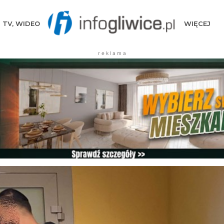
TV, WIDEO
WIĘCEJ
r e k l a m a