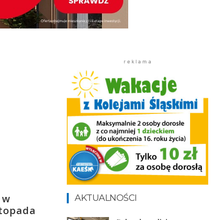
r e k l a m a
 w
AKTUALNOŚCI
stopada