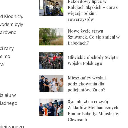
Rekordowy lipiec w
Kolejach Śląskich – coraz
więcej rodzin i
d Kłodnicą.
rowerzystów
owodem były
Nowe życie stawu
 zarówno
Szuwarek. Co się zmieni w
Łabędach?
i rany
omimo
Gliwickie obchody Święta
Wojska Polskiego
ra.
Mieszkańcy wysłali
podziękowania dla
policjantów. Za co?
działu w
850 mln zł na rozwój
kładnego
Zakładów Mechanicznych
Bumar Łabędy. Minister w
Gliwicach
odejrzanego