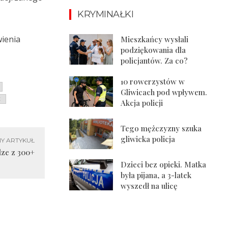
KRYMINAŁKI
wienia
Mieszkańcy wysłali
podziękowania dla
policjantów. Za co?
10 rowerzystów w
Gliwicach pod wpływem.
E
Akcja policji
Tego mężczyzny szuka
gliwicka policja
Y ARTYKUŁ
dze z 300+
Dzieci bez opieki. Matka
była pijana, a 3-latek
wyszedł na ulicę