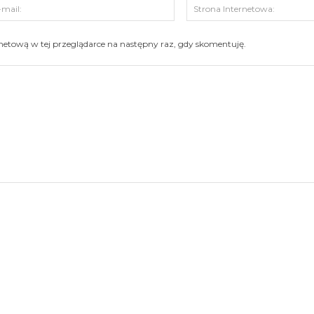
s:
E-
mail:
ernetową w tej przeglądarce na następny raz, gdy skomentuję.