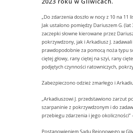
2023 roku w Gliwicach.
„Do zdarzenia doszło w nocy z 10 na 11 l
Jak ustalono pomiędzy Dariuszem G. (lat 
zaczepki słowne kierowane przez Dariusz
pokrzywdzony, jak i Arkadiusz J. zadawali
prawdopodobnie za pomocą noża typu sc
ciętej głowy, rany ciętej na szyi, rany c
podjętych czynności ratowniczych, pokrz
Zabezpieczono odzież zmarłego i Arkadiu
„Arkadiuszowi J. przedstawiono zarzut p
szarpaninie z pokrzywdzonym i do zadawa
przebiegu zdarzenia i jego okoliczności”
Postanowieniem Sądu Rejonowego w Gliw