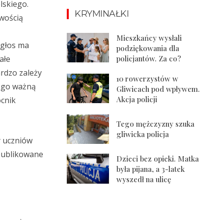
lskiego.
KRYMINAŁKI
iwością
Mieszkańcy wysłali
 głos ma
podziękowania dla
policjantów. Za co?
ałe
ardzo zależy
10 rowerzystów w
jego ważną
Gliwicach pod wpływem.
Akcja policji
ocnik
Tego mężczyzny szuka
gliwicka policja
y uczniów
 publikowane
Dzieci bez opieki. Matka
była pijana, a 3-latek
wyszedł na ulicę