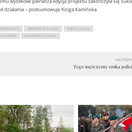
emu wysiłkowi pierwsza edycja projektu zakończyła się sukc
od działania – podsumowuje Kinga Kamińska.
INFOGLIWICE
INFORMACJE Z GLIWIC
PORTAL GLIWICE
 H GLIWICE
WIADOMOŚCI Z GLIWIC
NASTĘPN
Tego mężczyzny szuka policj