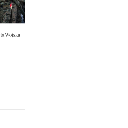
ęta Wojska
Strona
Internetowa: