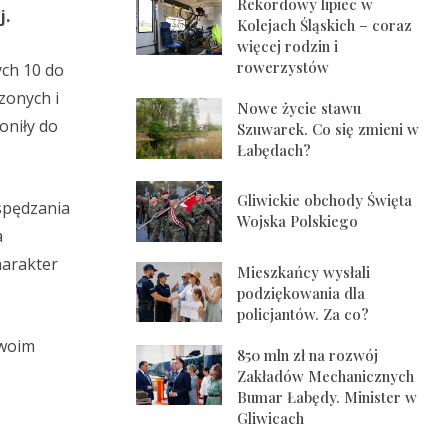
Rekordowy lipiec w
j.
Kolejach Śląskich – coraz
więcej rodzin i
rowerzystów
ych 10 do
zonych i
Nowe życie stawu
oniły do
Szuwarek. Co się zmieni w
Łabędach?
Gliwickie obchody Święta
 spędzania
Wojska Polskiego
a
harakter
Mieszkańcy wysłali
podziękowania dla
policjantów. Za co?
swoim
850 mln zł na rozwój
Zakładów Mechanicznych
Bumar Łabędy. Minister w
Gliwicach