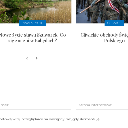
INWESTYCJE
GLIWICE
Nowe życie stawu Szuwarek. Co
Gliwickie obchody Świ
się zmieni w Łabędach?
Polskiego
s:
E-
mail:
ernetową w tej przeglądarce na następny raz, gdy skomentuję.