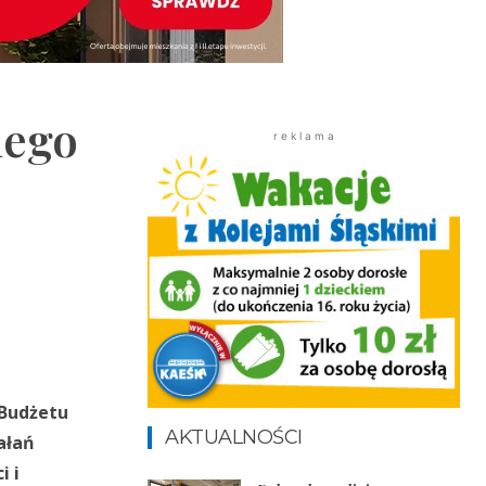
iego
r e k l a m a
 Budżetu
AKTUALNOŚCI
ałań
i i