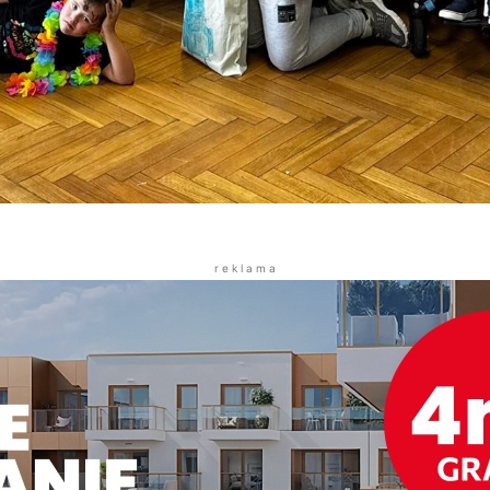
r e k l a m a