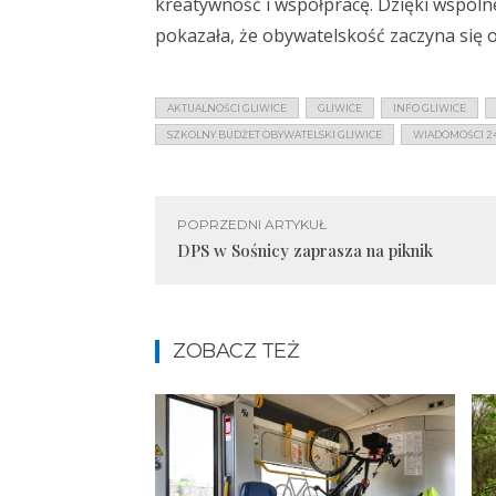
kreatywność i współpracę. Dzięki wspóln
pokazała, że obywatelskość zaczyna się 
AKTUALNOŚCI GLIWICE
GLIWICE
INFO GLIWICE
SZKOLNY BUDŻET OBYWATELSKI GLIWICE
WIADOMOŚCI 24
POPRZEDNI ARTYKUŁ
DPS w Sośnicy zaprasza na piknik
ZOBACZ TEŻ