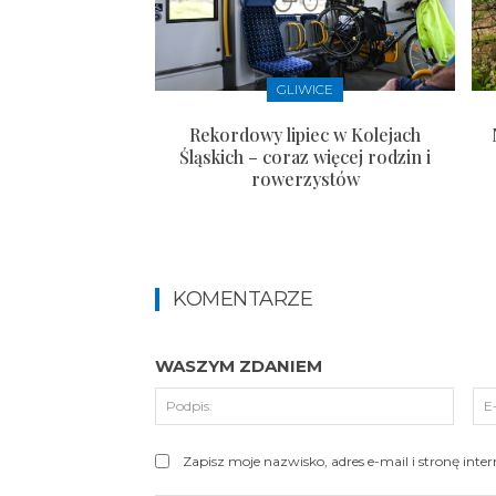
GLIWICE
Rekordowy lipiec w Kolejach
Śląskich – coraz więcej rodzin i
rowerzystów
KOMENTARZE
WASZYM ZDANIEM
Podpi
Zapisz moje nazwisko, adres e-mail i stronę int