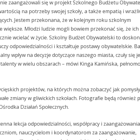
ętnie zaangażowali się w projekt Szkolnego Budżetu Obywate
rtością na potrzeby swojej szkoły, a także empatią i wrażl
cych. Jestem przekonana, że w kolejnym roku szkolnym
 większe. Młodzi ludzie mogli bowiem przekonać się, że ich
znie wcielać w życie. Szkolny Budżet Obywatelski to doskon
uczy odpowiedzialności i kształtuje postawy obywatelskie. B
realny wpływ na decyzje dotyczące naszego miasta, czuły się 
az talenty w wielu obszarach – mówi Kinga Kamińska, pełnom
ycięskich projektów, na których można zobaczyć jak pomysł
trwałe zmiany w gliwickich szkołach. Fotografie będą również
Ośrodka Działań Społecznych.
 cenna lekcja odpowiedzialności, współpracy i zaangażowania
czniom, nauczycielom i koordynatorom za zaangażowanie,