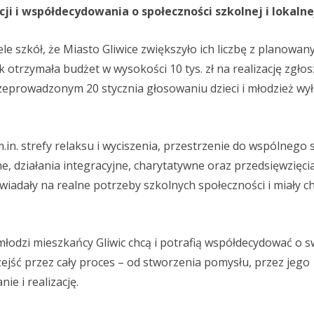
i i współdecydowania o społeczności szkolnej i lokalne
ele szkół, że Miasto Gliwice zwiększyło ich liczbę z planowan
trzymała budżet w wysokości 10 tys. zł na realizację zgłos
zeprowadzonym 20 stycznia głosowaniu dzieci i młodzież wył
m.in. strefy relaksu i wyciszenia, przestrzenie do wspólnego
, działania integracyjne, charytatywne oraz przedsięwzięci
wiadały na realne potrzeby szkolnych społeczności i miały c
.
młodzi mieszkańcy Gliwic chcą i potrafią współdecydować o 
ejść przez cały proces – od stworzenia pomysłu, przez jego
e i realizację.