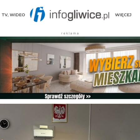
TV, WIDEO
WIĘCEJ
r e k l a m a