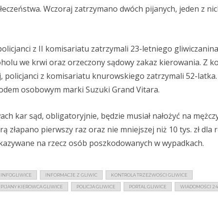
eczeństwa. Wczoraj zatrzymano dwóch pijanych, jeden z nich
licjanci z II komisariatu zatrzymali 23-letniego gliwiczanina
oholu we krwi oraz orzeczony sądowy zakaz kierowania. Z ko
, policjanci z komisariatu knurowskiego zatrzymali 52-latka
chodem osobowym marki Suzuki Grand Vitara.
ch kar sąd, obligatoryjnie, będzie musiał nałożyć na mężcz
ą złapano pierwszy raz oraz nie mniejszej niż 10 tys. zł dla 
zekazywane na rzecz osób poszkodowanych w wypadkach.
INFOGLIWICE
INFORMACJE Z GLIWIC
KONTROLA TRZEŹWOŚCI GLIWICE
PIJANY KIEROWCA GLIWICE
POLICJA GLIWICE
PORTAL GLIWICE
WIADOMOŚCI 24