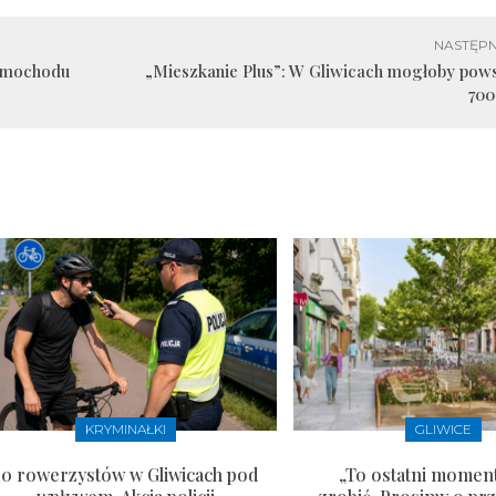
NASTĘPN
samochodu
„Mieszkanie Plus”: W Gliwicach mogłoby pow
700
KRYMINAŁKI
GLIWICE
10 rowerzystów w Gliwicach pod
„To ostatni moment