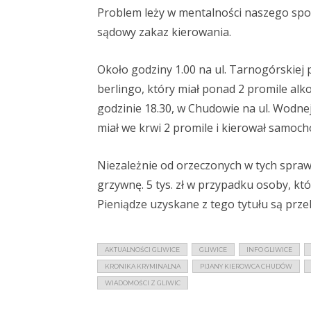
Problem leży w mentalności naszego społ
sądowy zakaz kierowania.
Około godziny 1.00 na ul. Tarnogórskiej po
berlingo, który miał ponad 2 promile alk
godzinie 18.30, w Chudowie na ul. Wodnej
miał we krwi 2 promile i kierował samo
Niezależnie od orzeczonych w tych sprawa
grzywnę. 5 tys. zł w przypadku osoby, któr
Pieniądze uzyskane z tego tytułu są pr
AKTUALNOŚCI GLIWICE
GLIWICE
INFO GLIWICE
KRONIKA KRYMINALNA
PIJANY KIEROWCA CHUDÓW
WIADOMOŚCI Z GLIWIC