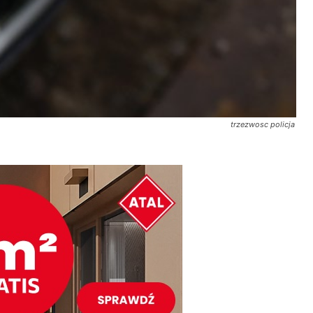
trzezwosc policja