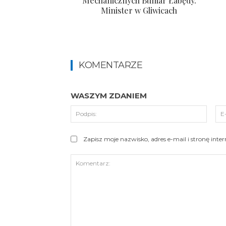
Mechanicznych Bumar Łabędy.
Minister w Gliwicach
KOMENTARZE
WASZYM ZDANIEM
Podpi
Zapisz moje nazwisko, adres e-mail i stronę int