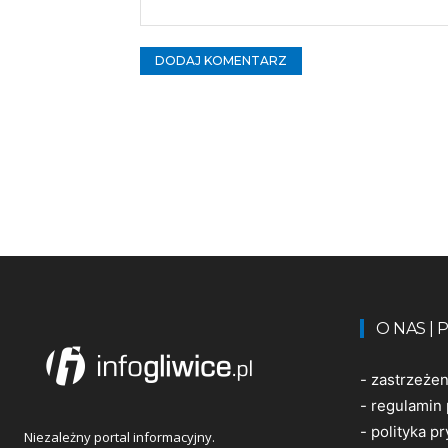
Komentarz:
O NAS |
-
zastrzeże
-
regulamin 
-
polityka p
Niezależny portal informacyjny.