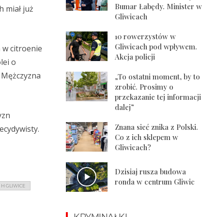
Bumar Łabędy. Minister w
 miał już
Gliwicach
10 rowerzystów w
Gliwicach pod wpływem.
 w citroenie
Akcja policji
lei o
. Mężczyzna
„To ostatni moment, by to
zrobić. Prosimy o
przekazanie tej informacji
dalej”
yzn
Znana sieć znika z Polski.
recydywisty.
Co z ich sklepem w
Gliwicach?
Dzisiaj rusza budowa
ronda w centrum Gliwic
 H GLIWICE
KRYMINAŁKI