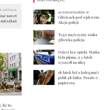
Y ARTYKUŁ
10 rowerzystów w
stać nawet
Gliwicach pod wpływem.
 mieszkań
Akcja policji
Tego mężczyzny szuka
gliwicka policja
Dzieci bez opieki. Matka
była pijana, a 3-latek
wyszedł na ulicę
18-latek był z kolegami i
pobił 48-latka. Poszło o
papierosa
, by to