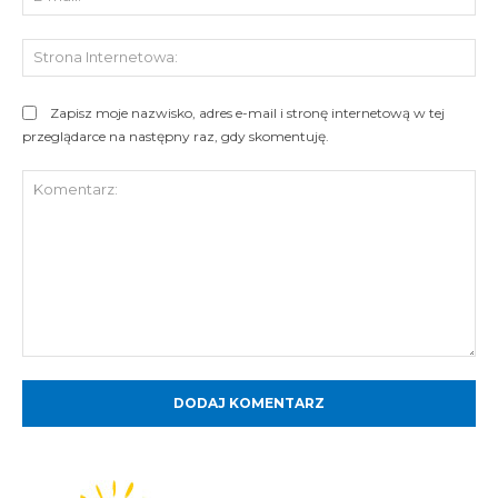
mai
St
Int
Zapisz moje nazwisko, adres e-mail i stronę internetową w tej
przeglądarce na następny raz, gdy skomentuję.
Komentarz: