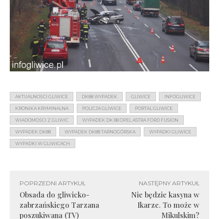
AKTUALNOŚCI GLIWICE
DK88 WYPADEK
GLIWICE
INFOGLIWICE
KRONIKA KRYMINALNA
POLICJA GLIWICE
PORTAL GLIWICE
WIADOMOŚCI Z GLIWIC
WYPADEK DK 88 OPEL ASTRA FORD FUSION
WYPADEK DK88
WYPADEK DK88 TARNOGÓRSKA
WYPADKI GLIWICE
WYPADKI W GLIWICACH
POPRZEDNI ARTYKUŁ
NASTĘPNY ARTYKUŁ
Obsada do gliwicko-
Nie będzie kasyna w
zabrzańskiego Tarzana
Ikarze. To może w
poszukiwana (TV)
Mikulskim?