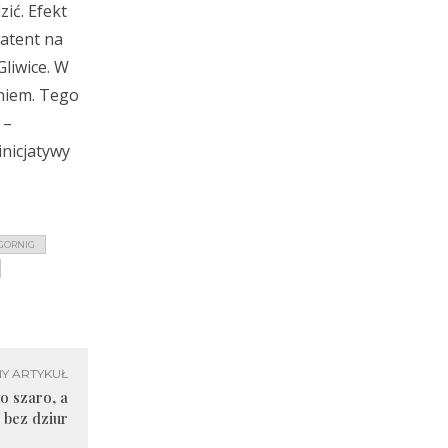
ić. Efekt
atent na
Gliwice. W
eniem. Tego
 –
 inicjatywy
GORNIG
Y ARTYKUŁ
o szaro, a
 bez dziur