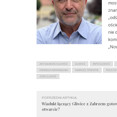
most
znam
„odś
ości
nie 
kom
„Now
AKTUALNOŚCI GLIWICE
GLIWICE
INFO GLIWICE
KRONIKA KRYMINALNA
MARIUSZ ŚPIEWOK
POLICJA
ZDM GLIWICE
POPRZEDNI ARTYKUŁ
Wiadukt łączący Gliwice z Zabrzem gotow
otwarcie?