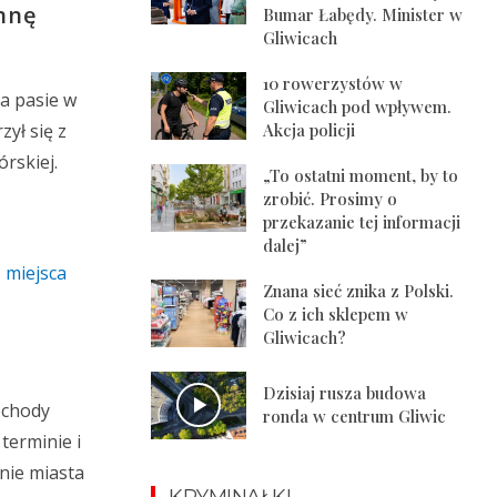
Annę
Bumar Łabędy. Minister w
Gliwicach
10 rowerzystów w
a pasie w
Gliwicach pod wpływem.
ył się z
Akcja policji
rskiej.
„To ostatni moment, by to
zrobić. Prosimy o
przekazanie tej informacji
dalej”
z miejsca
Znana sieć znika z Polski.
Co z ich sklepem w
Gliwicach?
Dzisiaj rusza budowa
ochody
ronda w centrum Gliwic
terminie i
nie miasta
KRYMINAŁKI