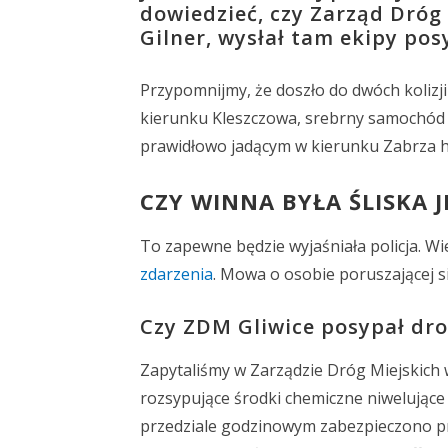
dowiedzieć, czy Zarząd Dróg
Gilner, wysłał tam ekipy po
Przypomnijmy, że doszło do dwóch kolizj
kierunku Kleszczowa, srebrny samochód zj
prawidłowo jadącym w kierunku Zabrza hy
CZY WINNA BYŁA ŚLISKA 
To zapewne będzie wyjaśniała policja. W
zdarzenia
. Mowa o osobie poruszającej 
Czy ZDM Gliwice posypał dro
Zapytaliśmy w Zarządzie Dróg Miejskich 
rozsypujące środki chemiczne niwelujące 
przedziale godzinowym zabezpieczono p