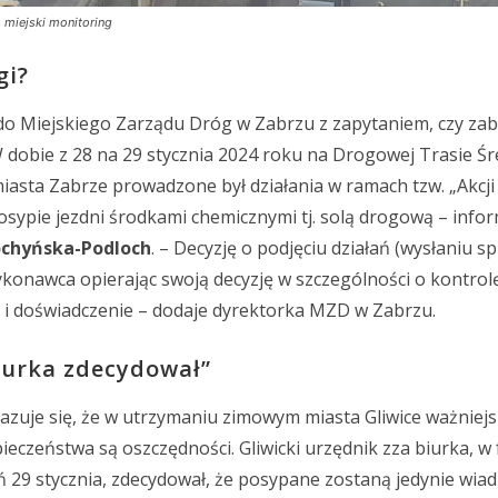
 miejski monitoring
gi?
ę do Miejskiego Zarządu Dróg w Zabrzu z zapytaniem, czy za
W dobie z 28 na 29 stycznia 2024 roku na Drogowej Trasie Ś
iasta Zabrze prowadzone był działania w ramach tzw. „Akcji
osypie jezdni środkami chemicznymi tj. solą drogową – info
ochyńska-Podloch
. – Decyzję o podjęciu działań (wysłaniu s
onawca opierając swoją decyzję w szczególności o kontrol
i doświadczenie – dodaje dyrektorka MZD w Zabrzu.
iurka zdecydował”
azuje się, że w utrzymaniu zimowym miasta Gliwice ważniej
ieczeństwa są oszczędności. Gliwicki urzędnik zza biurka, w 
ń 29 stycznia, zdecydował, że posypane zostaną jedynie wiad