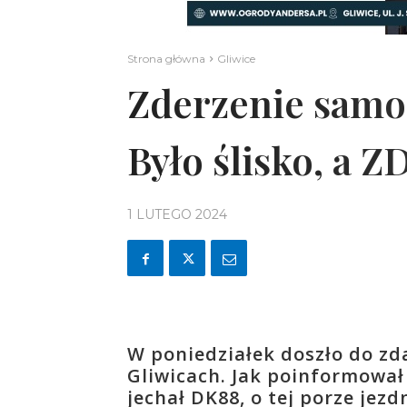
Strona główna
Gliwice
Zderzenie samo
Było ślisko, a 
1 LUTEGO 2024
W poniedziałek doszło do zd
Gliwicach. Jak poinformował
jechał DK88, o tej porze jezd