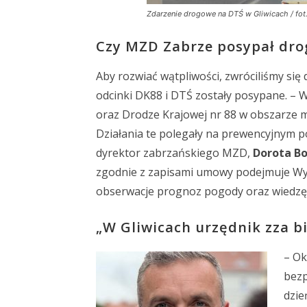
Zdarzenie drogowe na DTŚ w Gliwicach / fot.
Czy MZD Zabrze posypał dro
Aby rozwiać wątpliwości, zwróciliśmy si
odcinki DK88 i DTŚ zostały posypane. – 
oraz Drodze Krajowej nr 88 w obszarze m
Działania te polegały na prewencyjnym p
dyrektor zabrzańskiego MZD,
Dorota B
zgodnie z zapisami umowy podejmuje Wyk
obserwacje prognoz pogody oraz wiedzę 
„W Gliwicach urzędnik zza b
– Ok
bezp
dzie