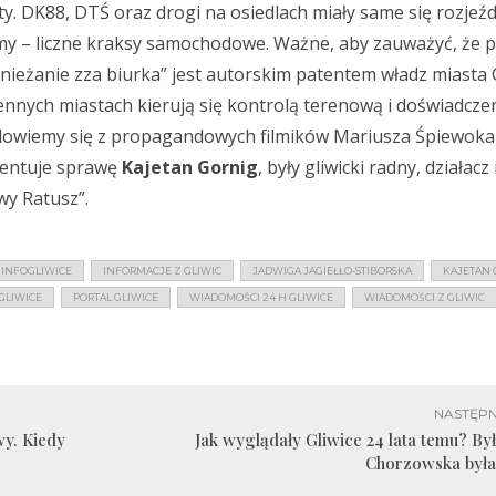
y. DK88, DTŚ oraz drogi na osiedlach miały same się rozjeźdz
y – liczne kraksy samochodowe. Ważne, aby zauważyć, że p
nieżanie zza biurka” jest autorskim patentem władz miasta 
ennych miastach kierują się kontrolą terenową i doświadcz
dowiemy się z propagandowych filmików Mariusza Śpiewoka
entuje sprawę
Kajetan Gornig
, były gliwicki radny, działacz
y Ratusz”.
INFOGLIWICE
INFORMACJE Z GLIWIC
JADWIGA JAGIEŁŁO-STIBORSKA
KAJETAN 
 GLIWICE
PORTAL GLIWICE
WIADOMOŚCI 24 H GLIWICE
WIADOMOŚCI Z GLIWIC
NASTĘPN
y. Kiedy
Jak wyglądały Gliwice 24 lata temu? Był
Chorzowska była