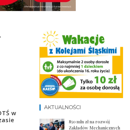
.
AKTUALNOŚCI
DTŚ w
zasie
850 mln zł na rozwój
Zakładów Mechanicznych