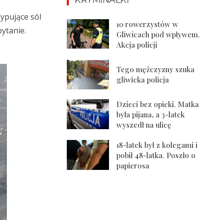
ypujące sól
10 rowerzystów w
pytanie.
Gliwicach pod wpływem.
Akcja policji
Tego mężczyzny szuka
gliwicka policja
Dzieci bez opieki. Matka
była pijana, a 3-latek
wyszedł na ulicę
18-latek był z kolegami i
pobił 48-latka. Poszło o
papierosa