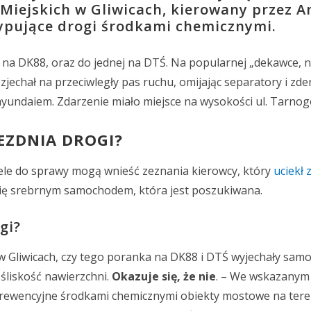
 Miejskich w Gliwicach, kierowany przez 
sypujące drogi środkami chemicznymi.
i na DK88, oraz do jednej na DTŚ. Na popularnej „dekawce, n
echał na przeciwległy pas ruchu, omijając separatory i zderz
undaiem. Zdarzenie miało miejsce na wysokości ul. Tarnogó
JEZDNIA DROGI?
iele do sprawy mogą wnieść zeznania kierowcy, który
uciekł 
się srebrnym samochodem, która jest poszukiwana.
gi?
w Gliwicach, czy tego poranka na DK88 i DTŚ wyjechały sam
śliskość nawierzchni.
Okazuje się, że nie
. – We wskazanym 
rewencyjne środkami chemicznymi obiekty mostowe na tere