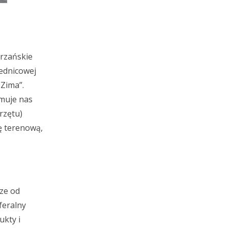
brzańskie
rednicowej
 Zima”.
rmuje nas
przętu)
ę terenową,
sze od
feralny
ukty i