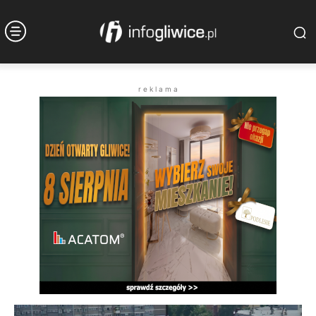
r e k l a m a