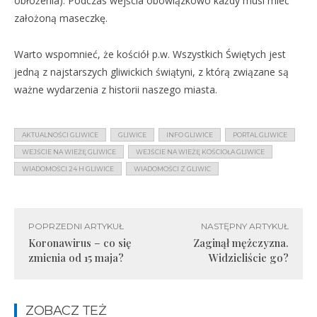
obłożenia). Podczas wejścia obowiązkowo każdy musi mieć
założoną maseczkę.
Warto wspomnieć, że kościół p.w. Wszystkich Świętych jest
jedną z najstarszych gliwickich świątyni, z którą związane są
ważne wydarzenia z historii naszego miasta.
AKTUALNOŚCI GLIWICE
GLIWICE
INFO GLIWICE
PORTAL GLIWICE
WEJŚCIE NA WIEŻĘ GLIWICE
WEJŚCIE NA WIEŻĘ KOŚCIOŁA GLIWICE
WIADOMOŚCI 24 H GLIWICE
WIADOMOŚCI Z GLIWIC
POPRZEDNI ARTYKUŁ
NASTĘPNY ARTYKUŁ
Koronawirus – co się
Zaginął mężczyzna.
zmienia od 15 maja?
Widzieliście go?
ZOBACZ TEŻ