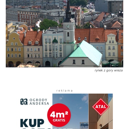
rynek z gory wieza
r e k l a m a