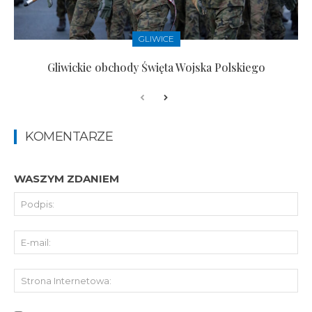
GLIWICE
Gliwickie obchody Święta Wojska Polskiego
KOMENTARZE
WASZYM ZDANIEM
Pod
E-
mai
St
Int