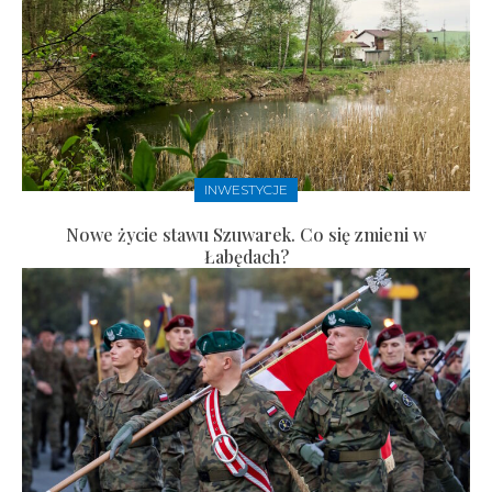
INWESTYCJE
Nowe życie stawu Szuwarek. Co się zmieni w
Łabędach?