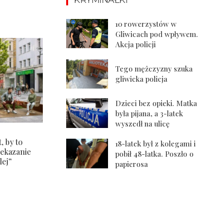
10 rowerzystów w
Gliwicach pod wpływem.
Akcja policji
Tego mężczyzny szuka
gliwicka policja
Dzieci bez opieki. Matka
była pijana, a 3-latek
wyszedł na ulicę
, by to
18-latek był z kolegami i
zekazanie
pobił 48-latka. Poszło o
lej”
papierosa