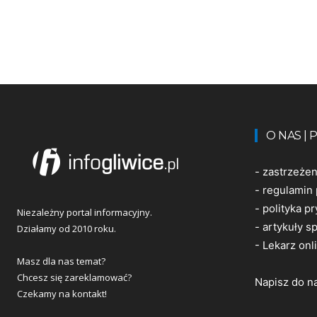
O NAS |
-
zastrzeże
-
regulamin 
-
polityka p
Niezależny portal informacyjny.
-
artykuły 
Działamy od 2010 roku.
-
Lekarz onl
Masz dla nas temat?
Chcesz się zareklamować?
Napisz do n
Czekamy na kontakt!