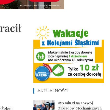
racił
AKTUALNOŚCI
850 mln zł na rozwój
Zakładów Mechanicznych
ł Żelem