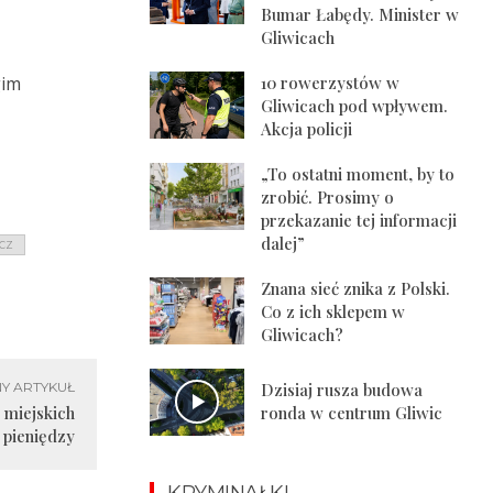
Bumar Łabędy. Minister w
Gliwicach
gim
10 rowerzystów w
Gliwicach pod wpływem.
Akcja policji
„To ostatni moment, by to
zrobić. Prosimy o
przekazanie tej informacji
dalej”
CZ
Znana sieć znika z Polski.
Co z ich sklepem w
Gliwicach?
Y ARTYKUŁ
Dzisiaj rusza budowa
 miejskich
ronda w centrum Gliwic
pieniędzy
KRYMINAŁKI