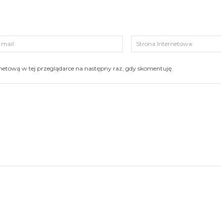
s:
E-
mail:
ernetową w tej przeglądarce na następny raz, gdy skomentuję.