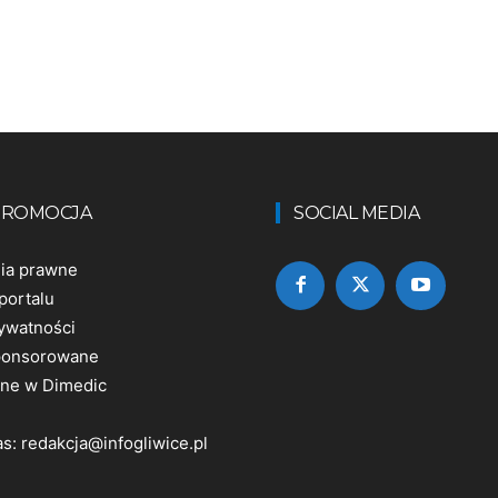
 PROMOCJA
SOCIAL MEDIA
nia prawne
portalu
rywatności
sponsorowane
ine w Dimedic
as:
redakcja@infogliwice.pl