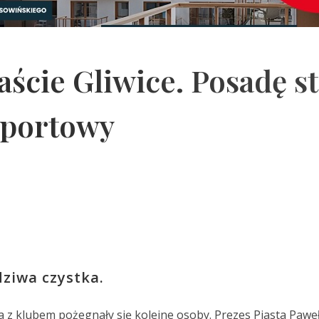
ście Gliwice. Posadę st
sportowy
dziwa czystka.
 z klubem pożegnały się kolejne osoby. Prezes Piasta Pawe