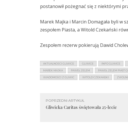
postanowił pożegnać się z niektórymi pra
Marek Majka i Marcin Domagała byli w s
zespołem Piasta, a Witold Czekański rów
Zespołem rezerw pokierują Dawid Cholew
AKTUALNOŚCI GLIWICE
GLIWICE
INFO GLIWICE
MAREK MAJKA
PAWEŁ ŻELEM
PAWEŁ ŻELEM PIAST G
WIADOMOŚCI Z GLIWIC
WITOLD CZEKAŃSKI
ZWOLNIE
POPRZEDNI ARTYKUŁ
Gliwicka Caritas świętowała 25-lecie