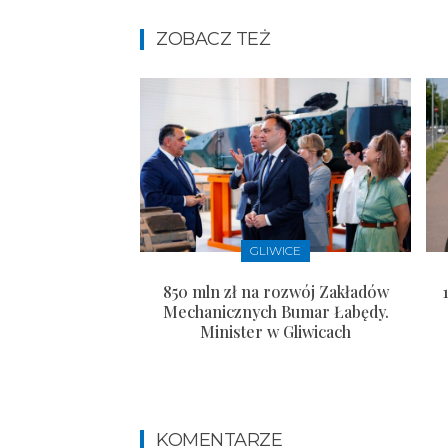
ZOBACZ TEŻ
GLIWICE
850 mln zł na rozwój Zakładów
Mechanicznych Bumar Łabędy.
Minister w Gliwicach
KOMENTARZE