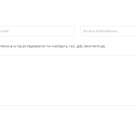
s:
E-
mail:
ernetową w tej przeglądarce na następny raz, gdy skomentuję.