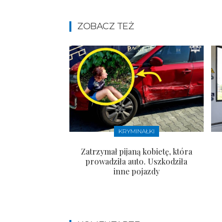
ZOBACZ TEŻ
KRYMINAŁKI
Zatrzymał pijaną kobietę, która
prowadziła auto. Uszkodziła
inne pojazdy