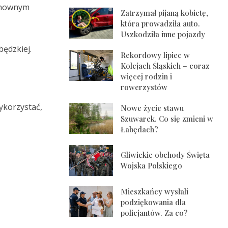
ponownym
Zatrzymał pijaną kobietę,
która prowadziła auto.
Uszkodziła inne pojazdy
będzkiej.
Rekordowy lipiec w
Kolejach Śląskich – coraz
więcej rodzin i
rowerzystów
ykorzystać,
Nowe życie stawu
Szuwarek. Co się zmieni w
Łabędach?
Gliwickie obchody Święta
Wojska Polskiego
Mieszkańcy wysłali
podziękowania dla
policjantów. Za co?