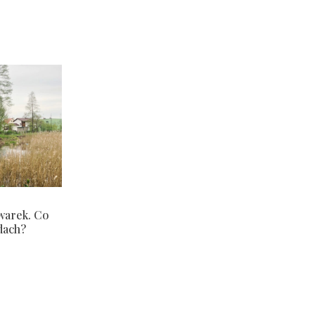
warek. Co
dach?