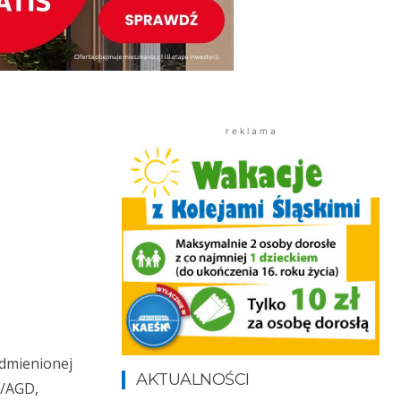
r e k l a m a
odmienionej
AKTUALNOŚCI
V/AGD,