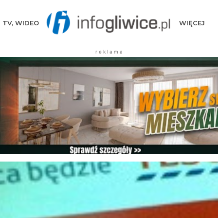
TV, WIDEO
WIĘCEJ
r e k l a m a