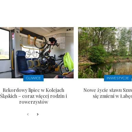
GLIWICE
INWESTYCJE
Rekordowy lipiec w Kolejach
Nowe życie stawu Szu
Śląskich – coraz więcej rodzin i
się zmieni w Łabę
rowerzystów