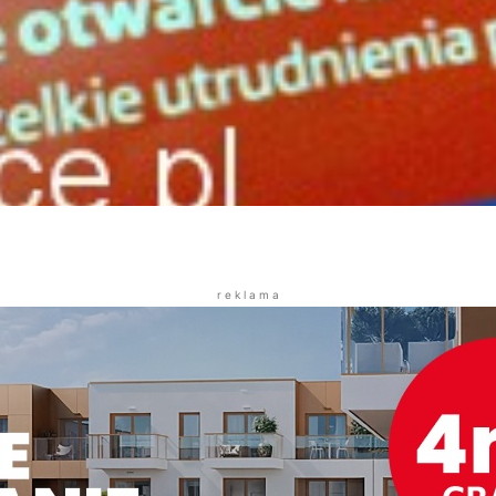
r e k l a m a