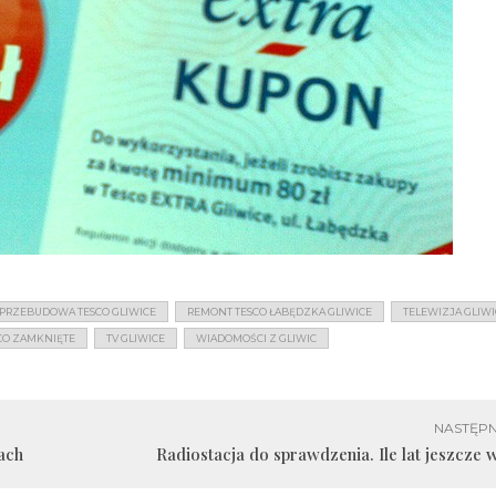
PRZEBUDOWA TESCO GLIWICE
REMONT TESCO ŁABĘDZKA GLIWICE
TELEWIZJA GLIWI
CO ZAMKNIĘTE
TV GLIWICE
WIADOMOŚCI Z GLIWIC
NASTĘPN
ach
Radiostacja do sprawdzenia. Ile lat jeszcze