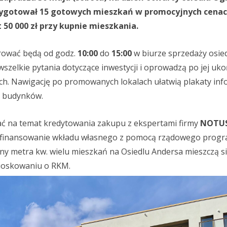
zygotował 15 gotowych mieszkań w promocyjnych cenach
50 000 zł przy kupnie mieszkania.
ować będą od godz.
10:00
do
15:00
w biurze sprzedaży osiedla
zelkie pytania dotyczące inwestycji i oprowadzą po jej uk
ch. Nawigację po promowanych lokalach ułatwią plakaty inf
h budynków.
ć na temat kredytowania zakupu z ekspertami firmy
NOTU
o sfinansowanie wkładu własnego z pomocą rządowego prog
ny metra kw. wielu mieszkań na Osiedlu Andersa mieszczą 
wnioskowaniu o RKM.