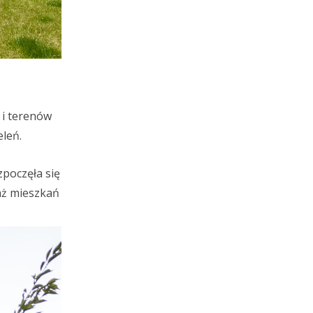
 i terenów
eleń.
zpoczęła się
aż mieszkań