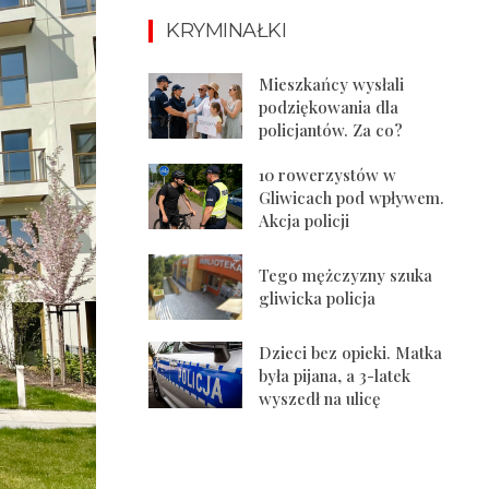
KRYMINAŁKI
Mieszkańcy wysłali
podziękowania dla
policjantów. Za co?
10 rowerzystów w
Gliwicach pod wpływem.
Akcja policji
Tego mężczyzny szuka
gliwicka policja
Dzieci bez opieki. Matka
była pijana, a 3-latek
wyszedł na ulicę