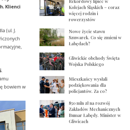
Rekordowy lipiec w
. Klienci
Kolejach Śląskich – coraz
więcej rodzin i
rowerzystów
 (ul. J.
Nowe życie stawu
Szuwarek. Co się zmieni w
ończonych
Łabędach?
ormacyjne,
Gliwickie obchody Święta
Wojska Polskiego
S
.
ramu
Mieszkańcy wysłali
podziękowania dla
się bowiem w
policjantów. Za co?
850 mln zł na rozwój
Zakładów Mechanicznych
Bumar Łabędy. Minister w
Gliwicach