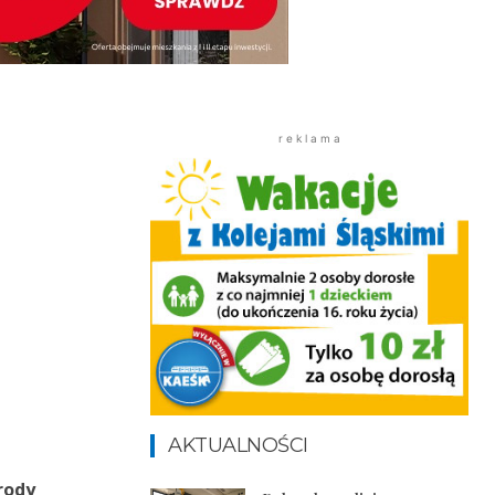
r e k l a m a
AKTUALNOŚCI
rody