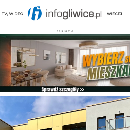
TV, WIDEO
WIĘCEJ
r e k l a m a