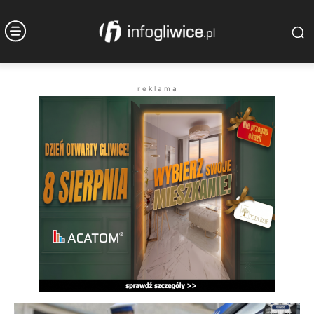
r e k l a m a