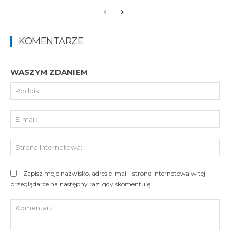
KOMENTARZE
WASZYM ZDANIEM
Pod
E-
mai
St
Int
Zapisz moje nazwisko, adres e-mail i stronę internetową w tej
przeglądarce na następny raz, gdy skomentuję.