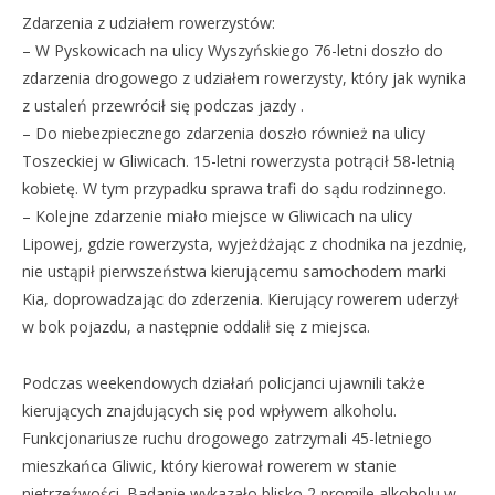
Zdarzenia z udziałem rowerzystów:
– W Pyskowicach na ulicy Wyszyńskiego 76-letni doszło do
zdarzenia drogowego z udziałem rowerzysty, który jak wynika
z ustaleń przewrócił się podczas jazdy .
– Do niebezpiecznego zdarzenia doszło również na ulicy
Toszeckiej w Gliwicach. 15-letni rowerzysta potrącił 58-letnią
kobietę. W tym przypadku sprawa trafi do sądu rodzinnego.
– Kolejne zdarzenie miało miejsce w Gliwicach na ulicy
Lipowej, gdzie rowerzysta, wyjeżdżając z chodnika na jezdnię,
nie ustąpił pierwszeństwa kierującemu samochodem marki
Kia, doprowadzając do zderzenia. Kierujący rowerem uderzył
w bok pojazdu, a następnie oddalił się z miejsca.
Podczas weekendowych działań policjanci ujawnili także
kierujących znajdujących się pod wpływem alkoholu.
Funkcjonariusze ruchu drogowego zatrzymali 45-letniego
mieszkańca Gliwic, który kierował rowerem w stanie
nietrzeźwości. Badanie wykazało blisko 2 promile alkoholu w