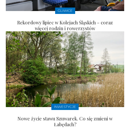
GLIWICE
Rekordowy lipiec w Kolejach Śląskich – coraz
więcej rodzin i rowerzystów
INWESTYCJE
Nowe życie stawu Szuwarek. Co się zmieni w
Łabędach?