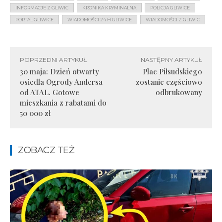
INFORMACJE Z GLIWIC
KRONIKA KRYMINALNA
POLICJA GLIWICE
PORTAL GLIWICE
WIADOMOŚCI 24 H GLIWICE
WIADOMOŚCI Z GLIWIC
POPRZEDNI ARTYKUŁ
NASTĘPNY ARTYKUŁ
30 maja: Dzień otwarty
Plac Piłsudskiego
osiedla Ogrody Andersa
zostanie częściowo
od ATAL. Gotowe
odbrukowany
mieszkania z rabatami do
50 000 zł
ZOBACZ TEŻ