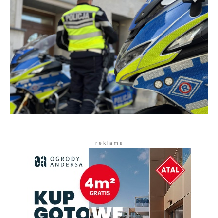
r e k l a m a