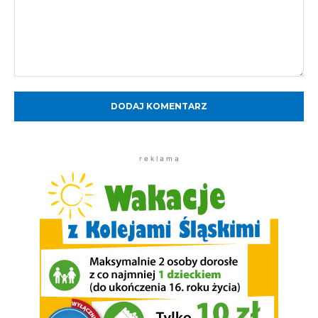
Komentarz:
r e k l a m a