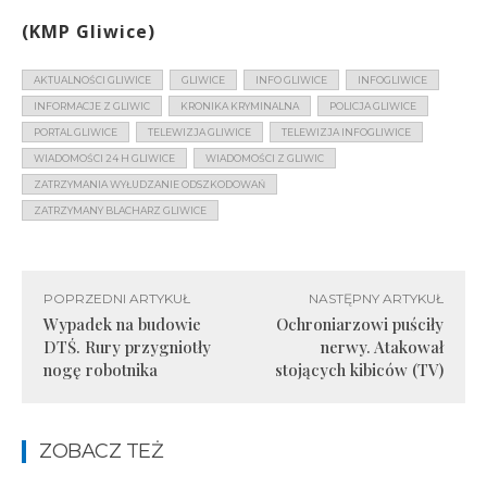
(KMP Gliwice)
AKTUALNOŚCI GLIWICE
GLIWICE
INFO GLIWICE
INFOGLIWICE
INFORMACJE Z GLIWIC
KRONIKA KRYMINALNA
POLICJA GLIWICE
PORTAL GLIWICE
TELEWIZJA GLIWICE
TELEWIZJA INFOGLIWICE
WIADOMOŚCI 24 H GLIWICE
WIADOMOŚCI Z GLIWIC
ZATRZYMANIA WYŁUDZANIE ODSZKODOWAŃ
ZATRZYMANY BLACHARZ GLIWICE
POPRZEDNI ARTYKUŁ
NASTĘPNY ARTYKUŁ
Wypadek na budowie
Ochroniarzowi puściły
DTŚ. Rury przygniotły
nerwy. Atakował
nogę robotnika
stojących kibiców (TV)
ZOBACZ TEŻ