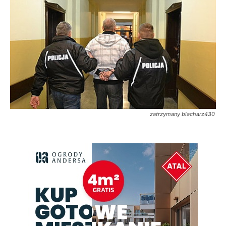
zatrzymany blacharz430