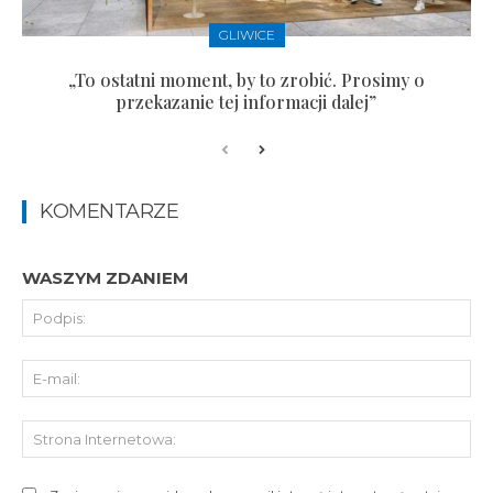
GLIWICE
„To ostatni moment, by to zrobić. Prosimy o
przekazanie tej informacji dalej”
KOMENTARZE
WASZYM ZDANIEM
Pod
E-
mai
St
Int