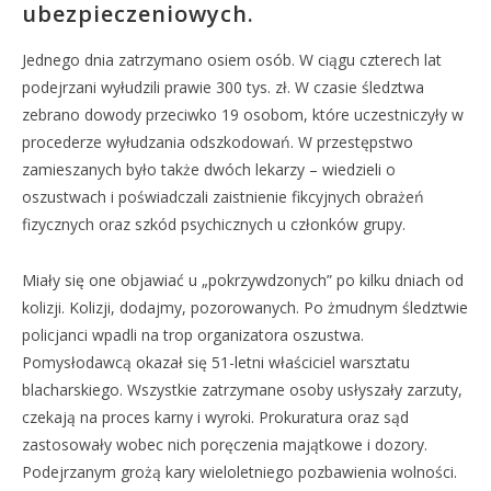
ubezpieczeniowych.
Jednego dnia zatrzymano osiem osób. W ciągu czterech lat
podejrzani wyłudzili prawie 300 tys. zł. W czasie śledztwa
zebrano dowody przeciwko 19 osobom, które uczestniczyły w
procederze wyłudzania odszkodowań. W przestępstwo
zamieszanych było także dwóch lekarzy – wiedzieli o
oszustwach i poświadczali zaistnienie fikcyjnych obrażeń
fizycznych oraz szkód psychicznych u członków grupy.
Miały się one objawiać u „pokrzywdzonych” po kilku dniach od
kolizji. Kolizji, dodajmy, pozorowanych. Po żmudnym śledztwie
policjanci wpadli na trop organizatora oszustwa.
Pomysłodawcą okazał się 51-letni właściciel warsztatu
blacharskiego. Wszystkie zatrzymane osoby usłyszały zarzuty,
czekają na proces karny i wyroki. Prokuratura oraz sąd
zastosowały wobec nich poręczenia majątkowe i dozory.
Podejrzanym grożą kary wieloletniego pozbawienia wolności.