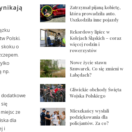
ynikają
Zatrzymał pijaną kobietę,
która prowadziła auto.
Uszkodziła inne pojazdy
iązku
Rekordowy lipiec w
w Polski.
Kolejach Śląskich – coraz
więcej rodzin i
i skoku o
rowerzystów
szczepem.
Nowe życie stawu
tylko
Szuwarek. Co się zmieni w
ą np.
Łabędach?
Gliwickie obchody Święta
i dodatkowe
Wojska Polskiego
 się
Mieszkańcy wysłali
miejsc ze
podziękowania dla
ska dla
policjantów. Za co?
j i