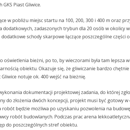
 GKS Piast Gliwice.
ce w pobliżu miejsc startu na 100, 200, 300 i 400 m oraz prz
wa dodatkowych, zadaszonych trybun dla 20 osób w okolicy w
 dodatkowe schody skarpowe łączące poszczególne części o
 oświetlenia bieżni, po to, by wieczorami była tam lepsza w
nością obiektu. Okazuje się, że gliwiczanie bardzo chętnie
Gliwice notuje ok. 400 wejść na bieżnię.
konania dokumentacji projektowej zadania, do której zgłos
ny do złożenia dwóch koncepcji, projekt musi być gotowy w 
a robót będzie możliwa po uzyskaniu pozwolenia na budowę
wcy robót budowlanych. Podczas prac arena lekkoatletyczn
ęp do poszczególnych stref obiektu.