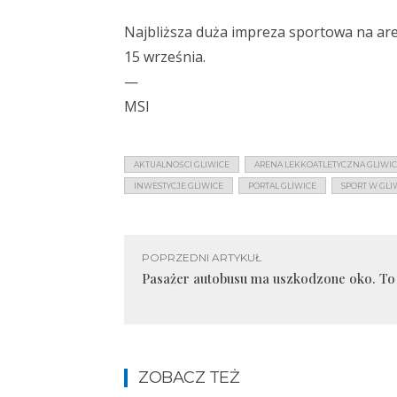
Najbliższa duża impreza sportowa na are
15 września.
—
MSI
AKTUALNOŚCI GLIWICE
ARENA LEKKOATLETYCZNA GLIWI
INWESTYCJE GLIWICE
PORTAL GLIWICE
SPORT W GLI
POPRZEDNI ARTYKUŁ
Pasażer autobusu ma uszkodzone oko. To e
ZOBACZ TEŻ