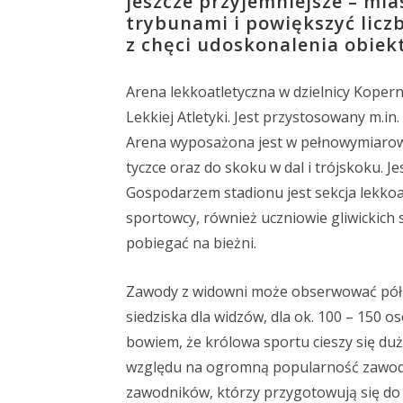
jeszcze przyjemniejsze – mi
trybunami i powiększyć licz
z chęci udoskonalenia obiek
Arena lekkoatletyczna w dzielnicy Koper
Lekkiej Atletyki. Jest przystosowany m.
Arena wyposażona jest w pełnowymiarową
tyczce oraz do skoku w dal i trójskoku. J
Gospodarzem stadionu jest sekcja lekkoat
sportowcy, również uczniowie gliwickich 
pobiegać na bieżni.
Zawody z widowni może obserwować pół 
siedziska dla widzów, dla ok. 100 – 150
bowiem, że królowa sportu cieszy się du
względu na ogromną popularność zawodó
zawodników, którzy przygotowują się do s