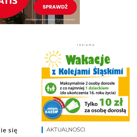
r e k l a m a
ie się
AKTUALNOŚCI