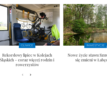
GLIWICE
INWESTYCJE
Rekordowy lipiec w Kolejach
Nowe życie stawu Szu
Śląskich – coraz więcej rodzin i
się zmieni w Łabę
rowerzystów