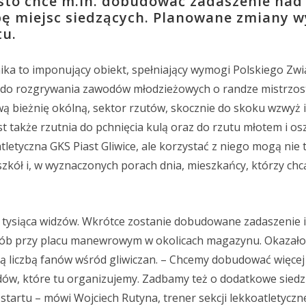
asto chce m.in. dobudować zadaszenie nad
bę miejsc siedzących. Planowane zmiany w
tu.
nika to imponujący obiekt, spełniający wymogi Polskiego Zw
in. do rozgrywania zawodów młodzieżowych o randze mistrzost
 bieżnię okólną, sektor rzutów, skocznie do skoku wzwyż 
est także rzutnia do pchnięcia kulą oraz do rzutu młotem i o
letyczna GKS Piast Gliwice, ale korzystać z niego mogą nie 
szkół i, w wyznaczonych porach dnia, mieszkańcy, którzy chc
tysiąca widzów. Wkrótce zostanie dobudowane zadaszenie 
 osób przy placu manewrowym w okolicach magazynu. Okazało
żą liczbą fanów wśród gliwiczan. – Chcemy dobudować więcej 
w, które tu organizujemy. Zadbamy też o dodatkowe siedzi
tartu – mówi Wojciech Rutyna, trener sekcji lekkoatletyczne