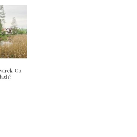
warek. Co
dach?