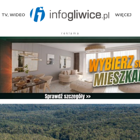
TV, WIDEO
WIĘCEJ
r e k l a m a