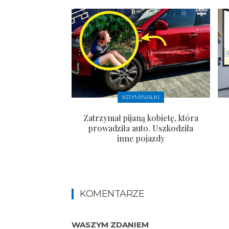
KRYMINAŁKI
Zatrzymał pijaną kobietę, która
prowadziła auto. Uszkodziła
inne pojazdy
KOMENTARZE
WASZYM ZDANIEM