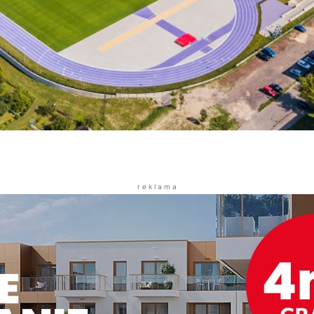
r e k l a m a