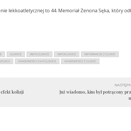
nie lekkoatletycznej to 44. Memoriał Zenona Sęka, który od
CE
GLIWICE
INFO GLIWICE
INFOGLIWICE
INFORMACJE Z GLIWIC
WICACH
WIADOMOŚCI 24 H GLIWICE
WIADOMOŚCI Z GLIWIC
NASTĘPN
fekt kolizji
Już wiadomo, kim był potrącony pr