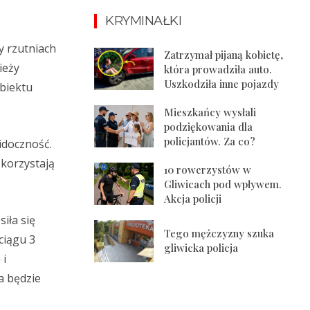
KRYMINAŁKI
y rzutniach
Zatrzymał pijaną kobietę,
ieży
która prowadziła auto.
Uszkodziła inne pojazdy
biektu
Mieszkańcy wysłali
podziękowania dla
policjantów. Za co?
idoczność.
 korzystają
10 rowerzystów w
Gliwicach pod wpływem.
Akcja policji
iła się
Tego mężczyzny szuka
ciągu 3
gliwicka policja
 i
a będzie