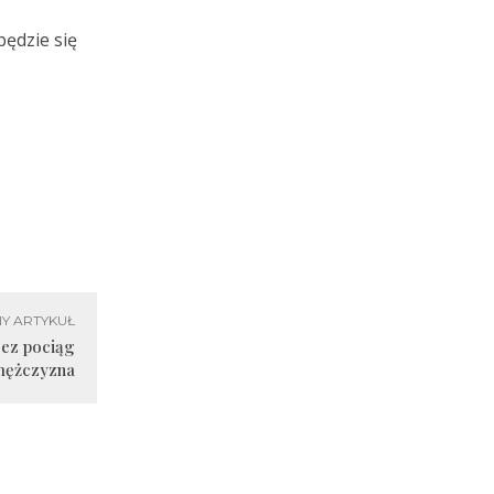
będzie się
Y ARTYKUŁ
zez pociąg
mężczyzna