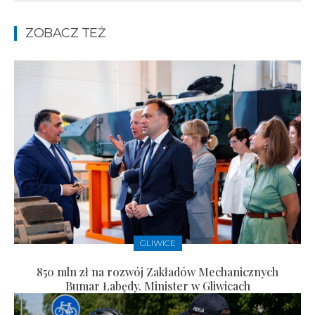
ZOBACZ TEŻ
GLIWICE
850 mln zł na rozwój Zakładów Mechanicznych
Bumar Łabędy. Minister w Gliwicach