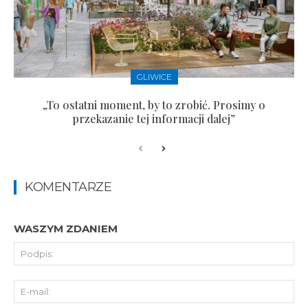
GLIWICE
„To ostatni moment, by to zrobić. Prosimy o
przekazanie tej informacji dalej”
KOMENTARZE
WASZYM ZDANIEM
Pod
E-
mai