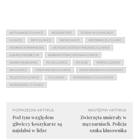
AKTUALNOŚCI GLIWICE
BOŻENA FREJ
DZISIAJ W GLIWICACH
GLIWICE
INFO GLIWICE
INFOGLIWICE
INFORMACJE Z GLIWIC
KRONIKA KRYMINALNA
LIKWIDACJA STRAŻY MIEJSKIEJ GLIWICE
ŁUKASZ FEDORCZYK
MANDATY STRAŻ MIEJSKA GLIWICE
MAREK MORAWIAK
PO 20 GLIWICE
PO 20.00
PORTAL GLIWICE
SM GLIWICE
STRAŻ MIEJSKA GLIWICE
STRAŻ MIEJSKA W GLIWICACH
TELEWIZJA GLIWICE
TV GLIWICE
WIADOMOŚCI 24 H GLIWICE
WIADOMOŚCI Z GLIWIC
POPRZEDNI ARTYKUŁ
NASTĘPNY ARTYKUŁ
Pod tym względem
Zwierzęta umierały w
gliwiccy koszykarze są
męczarniach. Policja
najsłabsi w lidze
szuka kłusownika