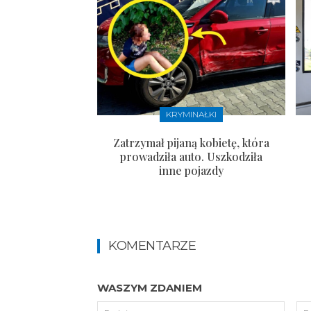
KRYMINAŁKI
Zatrzymał pijaną kobietę, która
prowadziła auto. Uszkodziła
inne pojazdy
KOMENTARZE
WASZYM ZDANIEM
Podpi