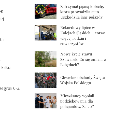
Zatrzymał pijaną kobietę,
FK
która prowadziła auto.
Uszkodziła inne pojazdy
ej
Rekordowy lipiec w
Kolejach Śląskich – coraz
więcej rodzin i
 i
rowerzystów
Nowe życie stawu
Szuwarek. Co się zmieni w
ę
Łabędach?
 kilku
Gliwickie obchody Święta
Wojska Polskiego
egrali 0-3.
Mieszkańcy wysłali
podziękowania dla
policjantów. Za co?