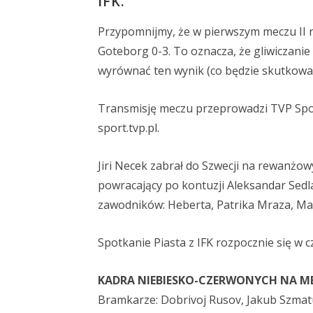
IFK.
Przypomnijmy, że w pierwszym meczu II ru
Goteborg 0-3. To oznacza, że gliwiczani
wyrównać ten wynik (co będzie skutkowa
Transmisję meczu przeprowadzi TVP Sport
sport.tvp.pl.
Jiri Necek zabrał do Szwecji na rewanżow
powracający po kontuzji Aleksandar Sedla
zawodników: Heberta, Patrika Mraza, Marc
Spotkanie Piasta z IFK rozpocznie się w 
KADRA NIEBIESKO-CZERWONYCH NA MEC
Bramkarze: Dobrivoj Rusov, Jakub Szmat