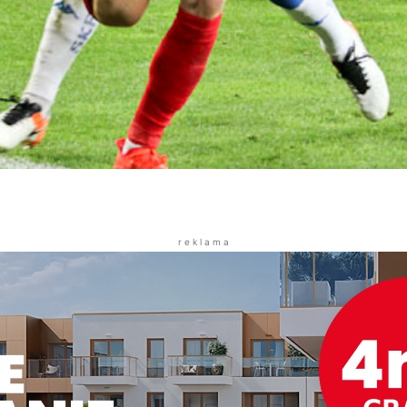
r e k l a m a