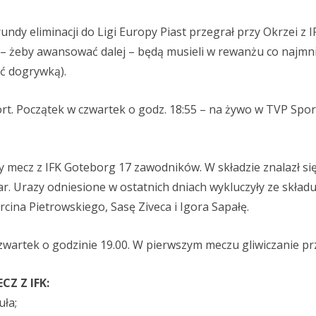
ndy eliminacji do Ligi Europy Piast przegrał przy Okrzei z I
e – żeby awansować dalej – będą musieli w rewanżu co najmni
ć dogrywką).
. Początek w czwartek o godz. 18:55 – na żywo w TVP Sport
y mecz z IFK Goteborg 17 zawodników. W składzie znalazł si
r. Urazy odniesione w ostatnich dniach wykluczyły ze składu
ina Pietrowskiego, Sasę Ziveca i Igora Sapałę.
czwartek o godzinie 19.00. W pierwszym meczu gliwiczanie prz
Z Z IFK:
uła;