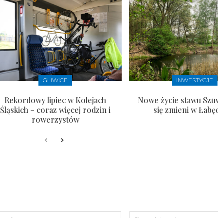
GLIWICE
INWESTYCJE
Rekordowy lipiec w Kolejach
Nowe życie stawu Szu
Śląskich – coraz więcej rodzin i
się zmieni w Łabę
rowerzystów
s:
E-