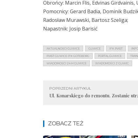
Obrońcy: Marcin Flis, Edvinas Girdvaini
Pomocnicy: Gerard Badia, Dominik Budzik
Radosław Murawski, Bartosz Szeliga;
Napastnik: Josip Barisić
AKTUALNOŚCI GLIWICE
GLIWICE
IFK PIAST
INFO
PIAST GLIWICE IFK GOTEBORG
PORTAL GLIWICE
TRAN
WIADOMOŚCI 24 H GLIWICE
WIADOMOŚCI Z GLIWIC
POPRZEDNI ARTYKUŁ
Ul. Konarskiego do remontu. Zostanie ut
ZOBACZ TEŻ