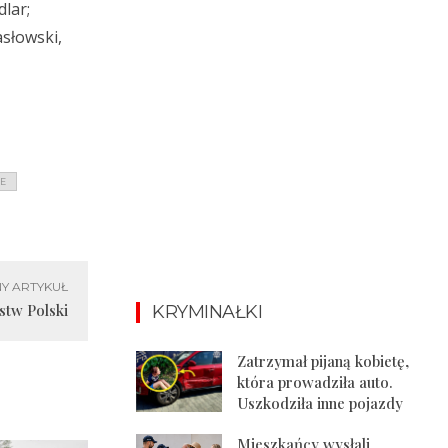
lar;
słowski,
CE
Y ARTYKUŁ
stw Polski
KRYMINAŁKI
Zatrzymał pijaną kobietę,
która prowadziła auto.
Uszkodziła inne pojazdy
Mieszkańcy wysłali