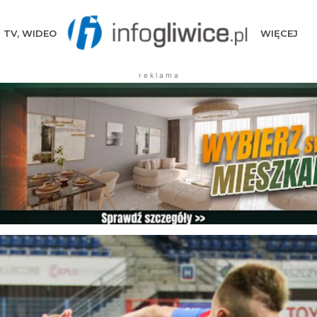
TV, WIDEO
WIĘCEJ
r e k l a m a