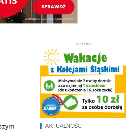
r e k l a m a
jszym
AKTUALNOŚCI