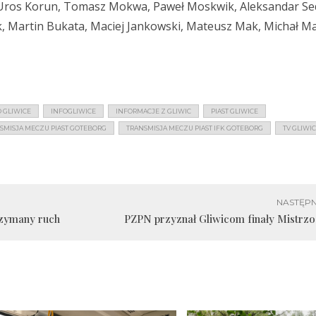
s, Uros Korun, Tomasz Mokwa, Paweł Moskwik, Aleksandar Sed
, Martin Bukata, Maciej Jankowski, Mateusz Mak, Michał Ma
 GLIWICE
INFOGLIWICE
INFORMACJE Z GLIWIC
PIAST GLIWICE
SMISJA MECZU PIAST GOTEBORG
TRANSMISJA MECZU PIAST IFK GOTEBORG
TV GLIWI
NASTĘPN
rzymany ruch
PZPN przyznał Gliwicom finały Mistrzo