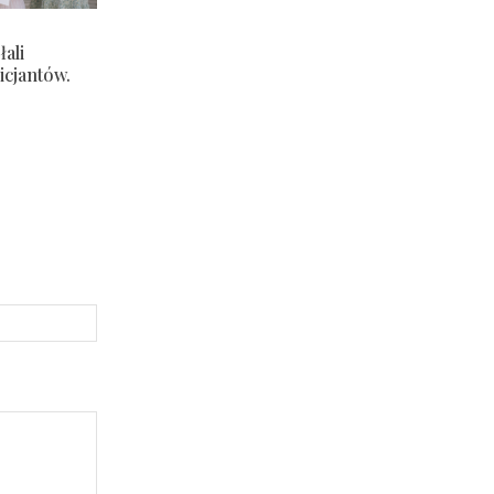
ali
icjantów.
Strona
Internetowa: