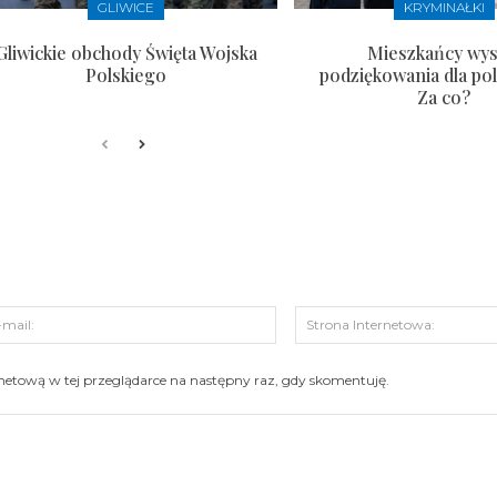
GLIWICE
KRYMINAŁKI
Gliwickie obchody Święta Wojska
Mieszkańcy wysł
Polskiego
podziękowania dla pol
Za co?
s:
E-
mail:
ernetową w tej przeglądarce na następny raz, gdy skomentuję.