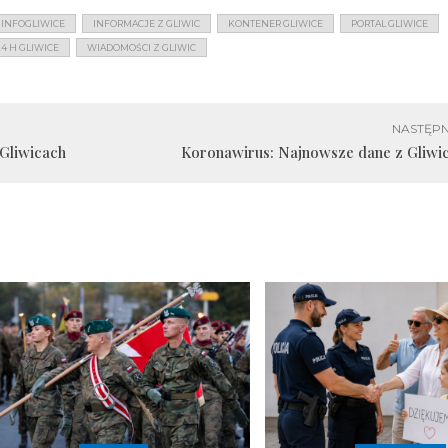
INFOGLIWICE
INFORMACJE Z GLIWIC
KONTENER GLIWICE
PORTAL GLIWICE
4 H GLIWICE
WIADOMOŚCI Z GLIWIC
NASTĘPN
Gliwicach
Koronawirus: Najnowsze dane z Gliwic