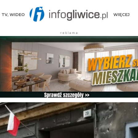
TV, WIDEO
WIĘCEJ
r e k l a m a