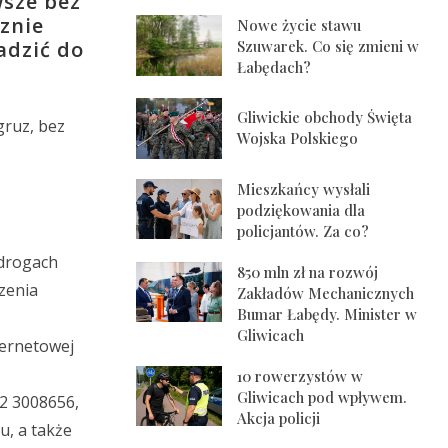
wsze bez
cznie
Nowe życie stawu
adzić do
Szuwarek. Co się zmieni w
Łabędach?
Gliwickie obchody Święta
gruz, bez
Wojska Polskiego
Mieszkańcy wysłali
podziękowania dla
policjantów. Za co?
 drogach
850 mln zł na rozwój
czenia
Zakładów Mechanicznych
Bumar Łabędy. Minister w
Gliwicach
ternetowej
10 rowerzystów w
Gliwicach pod wpływem.
32 3008656,
Akcja policji
u, a także