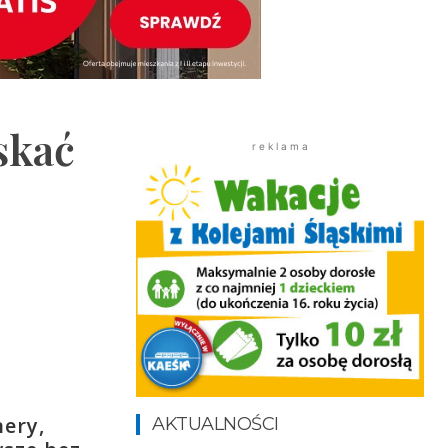
skać
r e k l a m a
ery,
AKTUALNOŚCI