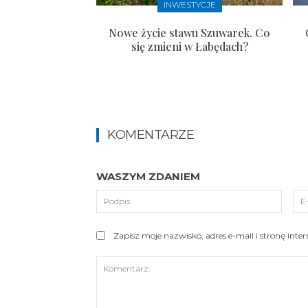
INWESTYCJE
Nowe życie stawu Szuwarek. Co
się zmieni w Łabędach?
KOMENTARZE
WASZYM ZDANIEM
Podpi
Zapisz moje nazwisko, adres e-mail i stronę int