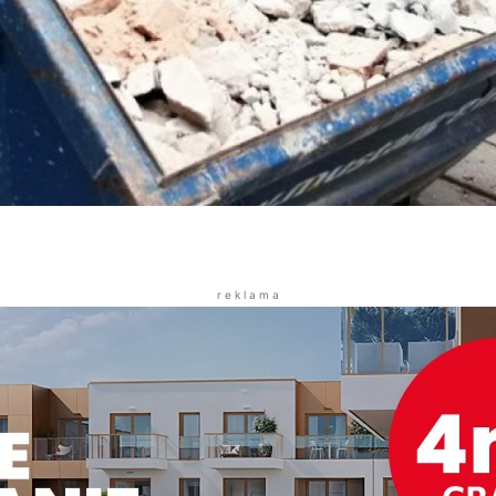
r e k l a m a