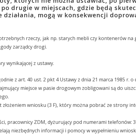
ioty, których nie można ustawiać, po pier
 po drugie w miejscach, gdzie będą skute
e działania, mogą w konsekwencji doprow
trzebnych rzeczy, jak np. starych mebli czy kontenerów na 
gody zarządcy drogi.
ry wynikającej z ustawy.
dnie z art. 40 ust. 2 pkt 4 Ustawy z dnia 21 marca 1985 r. o
, zajmujący miejsce w pasie drogowym zobligowani są do uisz
ego.
 złożeniem wniosku (3 F), który można pobrać ze strony in
ości, pracownicy ZDM, dyżurujący pod numerami telefonów: 
elają niezbędnych informacji i pomocy w wypełnieniu wniosk