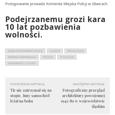
Postępowanie prowadzi Komenda Miejska Policji w Gliwicach.
Podejrzanemu grozi kara
10 lat pozbawienia
wolności.
DILER ZATRZYMANY GLIWICE
GLIWICE
INFOGLIWICE
KRONIKA KRYMINALNA
POLICJA
TV GLIWICE
WIADOMOŚCI Z GLIWIC
POPRZEDNI ARTYKUŁ
NASTĘPNY ARTYKUŁ
Tir nie zatrzymał się na
Fotograficzny przegląd
stopie. Inny samochód
architektury powojennej
leżał na boku
1945-89 w województwie
śląskim