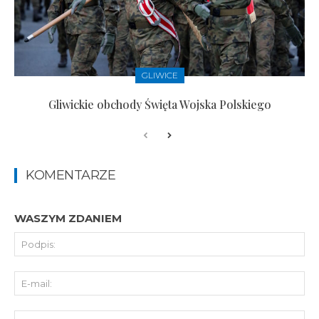
GLIWICE
Gliwickie obchody Święta Wojska Polskiego
KOMENTARZE
WASZYM ZDANIEM
Pod
E-
mai
St