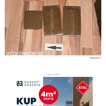
haszysz1
r e k l a m a