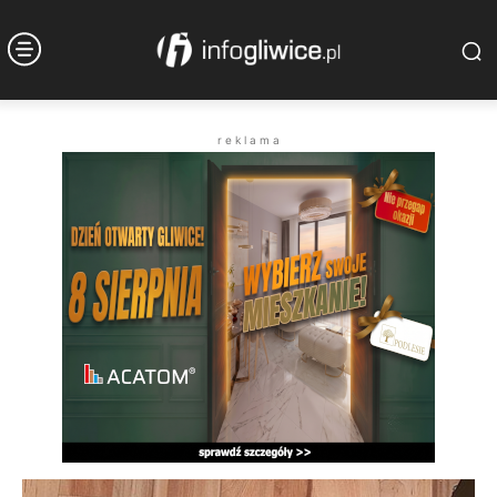
r e k l a m a