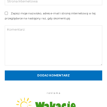
Int
Zapisz moje nazwisko, adres e-mail i stronę internetową w tej
przeglądarce na następny raz, gdy skomentuję.
Komentarz:
r e k l a m a