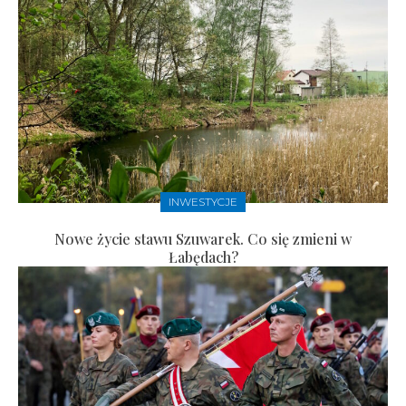
INWESTYCJE
Nowe życie stawu Szuwarek. Co się zmieni w
Łabędach?