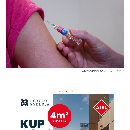
vaccination 1215279 1280 3
r e k l a m a