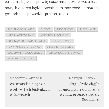
pandemia będzie naprawdę coraz mniej dokuczliwa, a liczba
nowych zakażeń będzie dawała nam możliwość odmrażania
gospodarki” – powiedział premier. (PAP)
AKTUALNOŚCI GLIWICE
GLIWICE
INFO GLIWICE
INFOGLIWICE
INFORMACJE Z GLIWIC
KORONAWIRUS GLIWICE
KORONAWIRUS POWIAT GLIWICKI
PORTAL GLIWICE
PUNKTY SZCZEPIEŃ GLIWICE
SZCZEPIENIA GLIWICE
SZCZEPIONKA COVID GLIWICE
WIADOMOŚCI 24 H GLIWICE
WIADOMOŚCI Z GLIWIC
POPRZEDNI ARTYKUŁ
NASTĘPNY ARTYKUŁ
We wtorek nie będzie
Dług Gliwic ciągle
wody w tych budynkach
rośnie. Było 150 mln zł, a
w Gliwicach
według prognoz będzie
800 mln zł