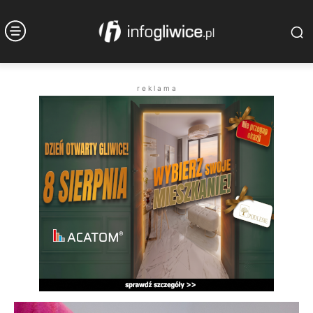
r e k l a m a