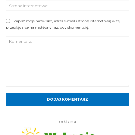
St
Int
Zapisz moje nazwisko, adres e-mail i stronę internetową w tej
przeglądarce na następny raz, gdy skomentuję.
Komentarz:
r e k l a m a